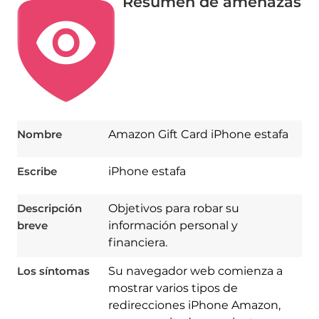
Resumen de amenazas
Nombre
Amazon Gift Card iPhone estafa
Escribe
iPhone estafa
Descripción
Objetivos para robar su
breve
información personal y
financiera.
Los síntomas
Su navegador web comienza a
Download
mostrar varios tipos de
Spy Hunter
redirecciones iPhone Amazon,