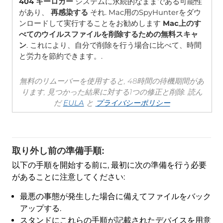
404 キーロガー
システムに永続的なままである可能性
があり、
再感染する
それ. Mac用のSpyHunterをダウ
ンロードして実行することをお勧めします
Mac上のす
べてのウイルスファイルを削除するための無料スキャ
ン
. これにより、自分で削除を行う場合に比べて、時間
と労力を節約できます。.
無料のリムーバーを使用すると, 48時間の待機期間があ
ります, 見つかった結果に対する1つの修正と削除. 読ん
だ
EULA
と
プライバシーポリシー
取り外し前の準備手順:
以下の手順を開始する前に, 最初に次の準備を行う必要
があることに注意してください:
最悪の事態が発生した場合に備えてファイルをバック
アップする.
スタンドにこれらの手順が記載されたデバイスを用意