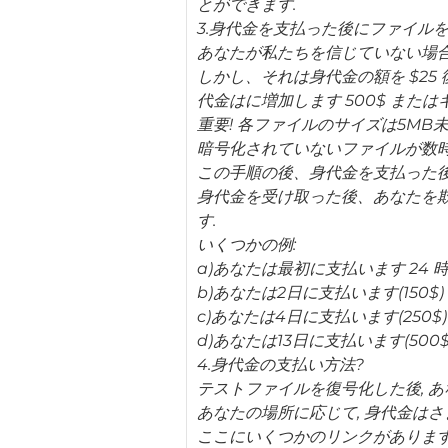
とができます.
3.身代金を支払った後にファイル
あなたが私たちを信じていない場
しかし、それは身代金の額を $25 
代金はに増加します 500$ または
重要! 各ファイルのサイズは5MB
暗号化されていないファイルが数時
この手順の後、身代金を支払った
身代金を受け取った後、あなたを欺
す.
いくつかの例:
a)あなたは最初に支払います 24 時
b)あなたは2日に支払います(150$)
c)あなたは4日に支払います(250$)
d)あなたは13日に支払います(500$)
4.身代金の支払い方法?
テストファイルを復号化した後, 
あなたの場所に応じて, 身代金は
ここにいくつかのリンクがあります