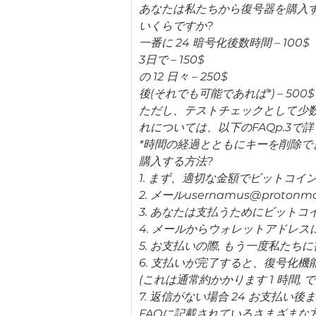
あなたは私たちから復号器を購入す
いくらですか?
一番に 24 暗号化後数時間 – 100$
3日で – 150$
の 12 日々 – 250$
後(それでも可能であれば*) – 500$
ただし、テストチェックとして少数の
れについては、以下のFAQp.3で
*時間の経過とともにキーを削除で
購入する方法?
1. まず、適切な金額でビットコイ
2. メールusernamus@proto
3. あなたは支払うためにビットコ
4. メールからウォレットアドレス
5. お支払いの際, もう一度私た
6. 支払いが完了すると、復号化機
(これは通常約かかります 1 時間, 
7. 返信がない場合 24 お支払い
FAQに記載されているさまざまな方