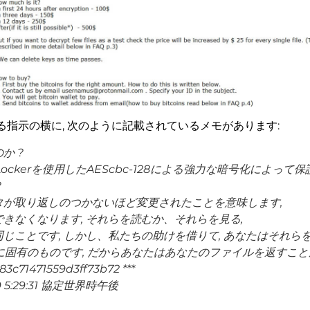
指示の横に, 次のように記載されているメモがあります:
か ?
eLockerを使用したAEScbc-128による強力な暗号化によって
?
タが取り返しのつかないほど変更されたことを意味します,
きなくなります, それらを読むか、それらを見る,
じことです, しかし、私たちの助けを借りて, あなたはそれら
に固有のものです, だからあなたはあなたのファイルを返すこと
71471559d3ff73b72 ***
9 5:29:31 協定世界時午後