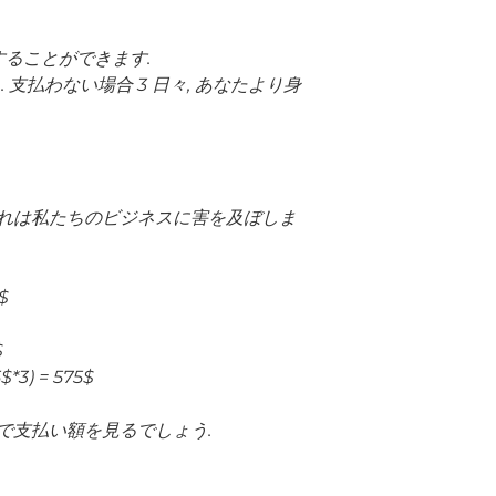
ることができます.
 支払わない場合 3 日々, あなたより身
それは私たちのビジネスに害を及ぼしま
$
$
) = 575$
で支払い額を見るでしょう.