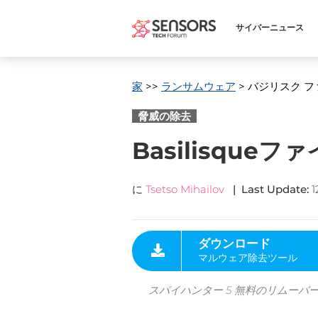
サイバーニュース
家
>>
ランサムウェア
> バジリスク フ
脅威の除去
Basilisque
に
Tsetso Mihailov
|
Last Update
:
1
ダウンロード
マルウェア除去ツール
スパイハンター 5 無料のリムーバ