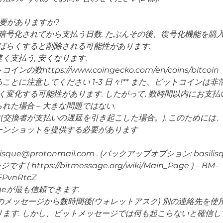
必要がありますか?
が暗号化されてから支払う日数. たぶんその後、復号化機能を購
しばらくすると削除される可能性があります.
く支払う, 安くなります.
ttps://www.coingecko.com/en/coins/bitcoin
とに注意してください 1-3 日々!** また、ビットコイン
く変化する可能性があります. したがって, 数時間以内にお支
た場合 – 大きな問題ではない.
す(交換者が支払いの遅延を引き起こした場合。). このために
ーンショットを提供する必要があります
que@protonmail.com . (バックアップオプション: basilisqu
ttps://bitmessage.org/wiki/Main_Page ) – BM-
FPvnRtcZ
ageが最も信頼できます.
のメッセージから数時間後(ウォレットアスク) 別の連絡先を使
ます. しかし、ビットメッセージでは何も起こらないと確信