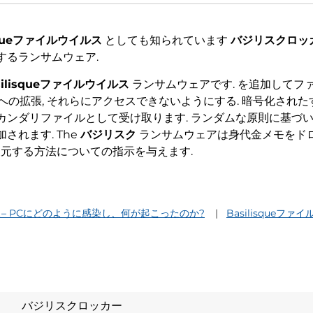
isqueファイルウイルス
としても知られています
バジリスクロッ
するランサムウェア.
silisqueファイルウイルス
ランサムウェアです. を追加してフ
への拡張, それらにアクセスできないようにする. 暗号化された
カンダリファイルとして受け取ります. ランダムな原則に基づ
れます. The
バジリスク
ランサムウェアは身代金メモをド
復元する方法についての指示を与えます.
sウイルス– PCにどのように感染し、何が起こったのか?
Basilisqueフ
バジリスクロッカー