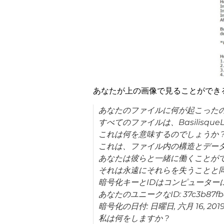
あなたが上の画像で見ることができる
あなたのファイルに何が起こったの
すべてのファイルは、Basilisqu
これは何を意味するのでしょうか 
これは、ファイル内の構造とデー
あなたは彼らと一緒に働くことがで
それは永遠にそれらを失うことと同
暗号化キーとIDはコンピューター
あなたのユニークなID: 37c3b87fb83c
暗号化の日付: 日曜日, 六月 16, 201
私は何をしますか ?