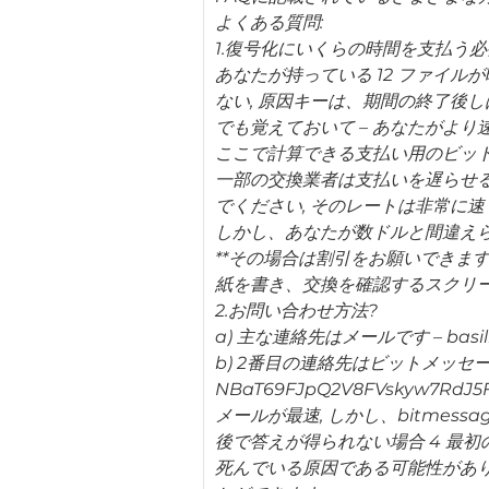
よくある質問:
1.復号化にいくらの時間を支払う
あなたが持っている 12 ファイル
ない, 原因キーは、期間の終了後
でも覚えておいて – あなたがより速
ここで計算できる支払い用のビットコインの数h
一部の交換業者は支払いを遅らせるこ
でください, そのレートは非常に速
しかし、あなたが数ドルと間違えられ
**その場合は割引をお願いできま
紙を書き、交換を確認するスクリ
2.お問い合わせ方法?
a) 主な連絡先はメールです – basilis
b) 2番目の連絡先はビットメッセージです ( h
NBaT69FJpQ2V8FVskyw7RdJ5
メールが最速, しかし、bitmess
後で答えが得られない場合 4 最初
死んでいる原因である可能性があり