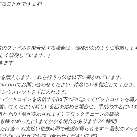
ることができます!
ファイルを復号化する場合は、価格が次のように増加します。 $
詳しく説明しています。)
きます.
ンを購入します. これを行う方法は以下に書かれています.
nmail.comでお問い合わせください . 件名にIDを指定してください
インウォレットを手に入れます.
にビットコインを送信する(以下のFAQp.4でビットコインを購
ちに書いてください(新しい会話を始める場合は、手紙の件名にI
能とその手順が表示されます 1 ブロックチェーンの確認
でも時々(めったに) までかかる場合があります 24 時間).
後または後 4 お支払い後数時間で確認が得られます 4 最初のメ
法のいずれかでお問い合わせください(2 部).