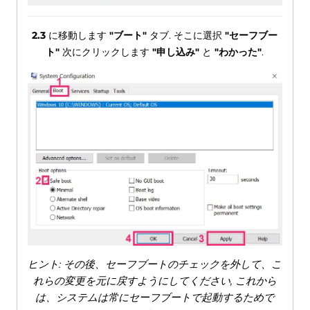
2.3
に移動します
"ブート"
タブ. そこに選択
"セーフブー
ト"
次にクリックします
"申し込み"
と
"わかった"
.
ヒント: その後、セーフブートのチェックを外して、こ
れらの変更を元に戻すようにしてください, これから
は、システムは常にセーフブートで起動するためで