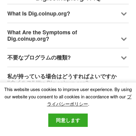
What Is Dig.coinup.org
?
What Are the Symptoms of
Dig.coinup.org
?
不要なプログラムの種類?
私が持っている場合はどうすればよいですか
"ウイルス"
like Dig.coinup.org
?
This website uses cookies to improve user experience
.
By using
our website you consent to all cookies in accordance with our
プ
How Does Dig.coinup.org Work
?
ライバシーポリシー
.
Is Dig.coinup.org Malware
?
同意します