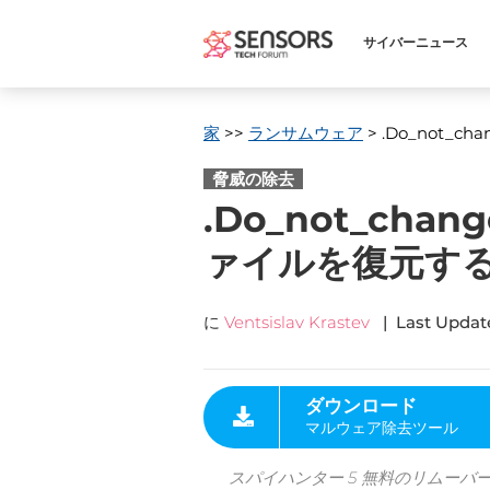
サイバーニュース
家
>>
ランサムウェア
> .Do_not_chan
脅威の除去
.Do_not_chan
ァイルを復元する
に
Ventsislav Krastev
|
Last Updat
ダウンロード
マルウェア除去ツール
スパイハンター 5 無料のリムーバ