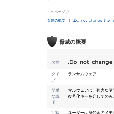
このページで:
脅威の概要
.Do_not_change_the_
脅威の概要
.Do_not_chang
名前
タイ
ランサムウェア
プ
簡単
マルウェアは、強力な暗
な説
復号化キーを介してのみ、
明
症状
ユーザーは身代金のメモ