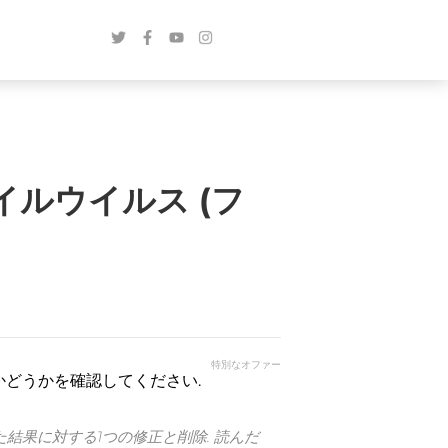
pファイルウイルス (フ
特別なオファー
かどうかを確認してください.
た結果に対する1つの修正と削除. 読んだ