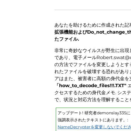
あなたを助けるために作成された記
拡張機能およびDo_not_change_th
たファイル.
非常に奇妙なウイルスが野生に出現
であり、電子メールRobert.swat
の方法でファイルを変更しようとす
れたファイルを破壊する恐れがあります
アはまた、被害者に高額の身代金を支
「how_to_decode_files!!!.TXT"
クセスするための身代金メモ. シス
で、状況と対応方法を理解すること
アップデート! 研究者demonslay
強調表示されたテキストにあります。:
NameDecrypterを変更しないでくだ