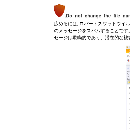
.Do_not_change_the_fil
広めるには, ロバートスワットウイ
のメッセージをスパムすることです。
セージは欺瞞的であり、潜在的な被害