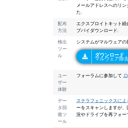
メールアドレスへのリンク. 
た.
ダウンロード
マルウェア除去ツー
配布
エクスプロイトキット経由,
方法
ブバイダウンロード.
検出
システムがマルウェアの
ツー
ル
ユー
フォーラムに参加して
.
ザー
体験
デー
ステラフェニックスによる
タ回
ーをスキャンしますが、回
復ツ
況やドライブを再フォー
ール