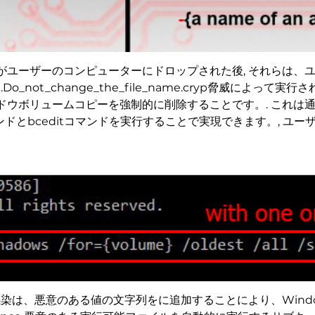
がユーザーのコンピューターにドロップされた後, それらは、
o_not_change_the_file_name.cryp脅威によっ
ウボリュームコピーを強制的に削除することです。. これは通常
マンドとbceditコマンドを実行することで実現できます。, ユー
感染は、悪意のある値の文字列をに追加することにより、Wind