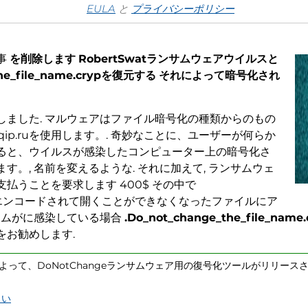
EULA
と
プライバシーポリシー
事
を削除します
RobertSwatランサムウェアウイルスと
e_file_name.crypを復元する
それによって暗号化され
しました. マルウェアはファイル暗号化の種類からのもの
@qip.ruを使用します。. 奇妙なことに、ユーザーが何らか
ると、ウイルスが感染したコンピューター上の暗号化さ
。, 名前を変えるような. それに加えて, ランサムウェ
払うことを要求します 400$ その中で
エンコードされて開くことができなくなったファイルにア
テムがに感染している場合
.Do_not_change_the_file_name.
をお勧めします.
335によって、DoNotChangeランサムウェア用の復号化ツールがリリー
さい