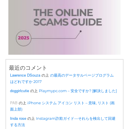
最近のコメント
Lawrence DSouza
の上
の最高のデータサルベージプログラム
はどれですか 2017
doggirlcutie
の上
Playmypc.com – 安全ですか? [解決しました]
PAB
の上
iPhone システム アイコン リスト – 意味, リスト (画
面上部)
linda rose
の上
Instagram詐欺ガイド—それらを検出して回避
する方法