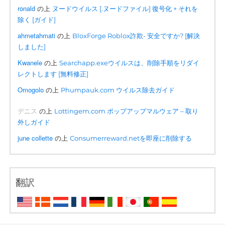
ronald
の上
ヌードウイルス [.ヌードファイル] 復号化 + それを
除く [ガイド]
ahmetahmati
の上
BloxForge Roblox詐欺- 安全ですか? [解決
しました]
Kwanele
の上
Searchapp.exeウイルスは、削除手順をリダイ
レクトします [無料修正]
Omogolo
の上
Phumpauk.com ウイルス除去ガイド
デニス
の上
Lottingem.com ポップアップマルウェア – 取り
外しガイド
june collette
の上
Consumerreward.netを即座に削除する
翻訳