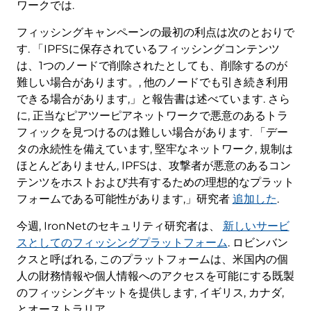
ワークでは.
フィッシングキャンペーンの最初の利点は次のとおりで
す. 「IPFSに保存されているフィッシングコンテンツ
は、1つのノードで削除されたとしても、削除するのが
難しい場合があります。, 他のノードでも引き続き利用
できる場合があります,」と報告書は述べています. さら
に, 正当なピアツーピアネットワークで悪意のあるトラ
フィックを見つけるのは難しい場合があります. 「デー
タの永続性を備えています, 堅牢なネットワーク, 規制は
ほとんどありません, IPFSは、攻撃者が悪意のあるコン
テンツをホストおよび共有するための理想的なプラット
フォームである可能性があります,」研究者
追加した
.
今週, IronNetのセキュリティ研究者は、
新しいサービ
スとしてのフィッシングプラットフォーム
. ロビンバン
クスと呼ばれる, このプラットフォームは、米国内の個
人の財務情報や個人情報へのアクセスを可能にする既製
のフィッシングキットを提供します, イギリス, カナダ,
とオーストラリア.