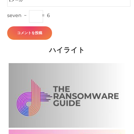
seven
−
=
6
ハイライト