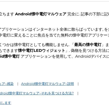
立ちます
Android懐中電灯マルウェア
完全に. 記事の下部に
プリケーションはインターネット全体に散らばっています, 
中電灯に変えることに焦点を当てた無料の懐中電灯アプリケー
つかは懐中電灯としても機能しません. 「
最高の懐中電灯
」
もできます
懐中電灯LEDウィジェット
」. 偽物を見つける方
oid懐中電灯
アプリケーションを使用して、Androidデバイ
ェア–感染
Android懐中電灯マルウェア–説明
ndroid懐中電灯マルウェア–それを見つける方法?
除します