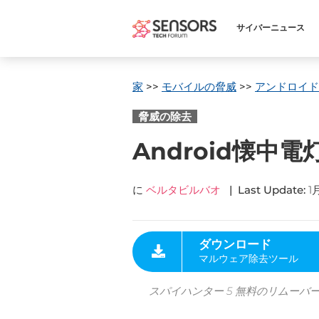
サイバーニュース
家
>>
モバイルの脅威
>>
アンドロイド
脅威の除去
Android懐
に
ベルタビルバオ
|
Last Update
:
1月
ダウンロード
マルウェア除去ツール
スパイハンター 5 無料のリムーバ