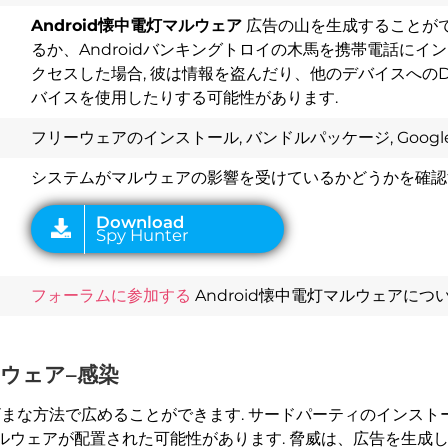
Android懐中電灯マルウェア
広告の山を生成することがで
るか、Androidバンキングトロイの木馬を携帯電話にイ
クセスした場合, 彼は情報を盗んだり、他のデバイスへの
Download
Spy Hunter
バイスを使用したりする可能性があります.
フリーウェアのインストール, バンドルパッケージ, Google
システムがマルウェアの影響を受けているかどうかを確認
フォーラムに参加する
Android懐中電灯マルウェアにつ
ルウェア–感染
まな方法で広めることができます. サードパーティのインスト
ルウェアが配置された可能性があります. 脅威は、広告を生成