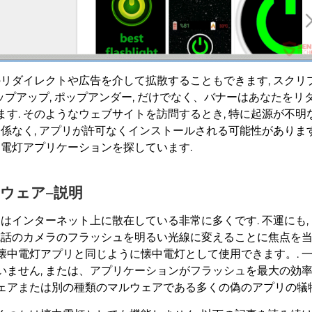
リダイレクトや広告を介して拡散することもできます, スクリ
ポップアップ, ポップアンダー, だけでなく、バナーはあなたを
す. そのようなウェブサイトを訪問するとき, 特に起源が不明
関係なく, アプリが許可なくインストールされる可能性がありま
中電灯アプリケーションを探しています.
ルウェア–説明
はインターネット上に散在している非常に多くです. 不運にも, 
帯電話のカメラのフラッシュを明るい光線に変えることに焦点を
中電灯アプリと同じように懐中電灯として使用できます。. 一部
ません, または、アプリケーションがフラッシュを最大の効率で
ェアまたは別の種類のマルウェアである多くの偽のアプリの犠牲