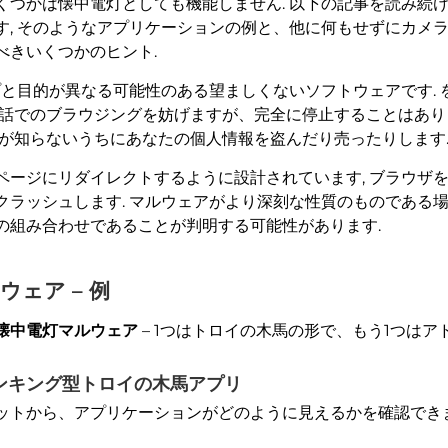
くつかは懐中電灯としても機能しません. 以下の記事を読み続
す, そのようなアプリケーションの例と、他に何もせずにカメ
べきいくつかのヒント.
と目的が異なる可能性のある望ましくないソフトウェアです.
話でのブラウジングを妨げますが、完全に停止することはありま
が知らないうちにあなたの個人情報を盗んだり売ったりします
ージにリダイレクトするように設計されています, ブラウザを
ラッシュします. マルウェアがより深刻な性質のものである場
の組み合わせであることが判明する可能性があります.
ウェア – 例
id懐中電灯マルウェア
– 1つはトロイの木馬の形で、もう1つはア
バンキング型トロイの木馬アプリ
ットから、アプリケーションがどのように見えるかを確認でき