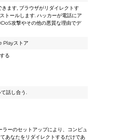
きます, ブラウザがリダイレクトす
ンストールします. ハッカーが電話にア
DDoS攻撃やその他の悪質な理由でデ
 Playストア
する
いて話し合う.
ーラーのセットアップにより、コンピュ
してあなたをリダイレクトするだけであ