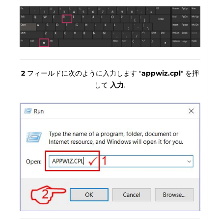
2
フィールドに次のように入力します "
appwiz.cpl
" を押
して
入力
.