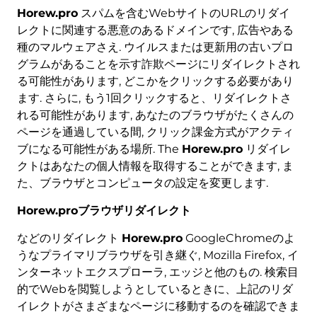
Horew.pro
スパムを含むWebサイトのURLのリダイ
レクトに関連する悪意のあるドメインです, 広告やある
種のマルウェアさえ. ウイルスまたは更新用の古いプロ
グラムがあることを示す詐欺ページにリダイレクトされ
る可能性があります, どこかをクリックする必要があり
ます. さらに, もう1回クリックすると、リダイレクトさ
れる可能性があります, あなたのブラウザがたくさんの
ページを通過している間, クリック課金方式がアクティ
ブになる可能性がある場所. The
Horew.pro
リダイレ
クトはあなたの個人情報を取得することができます, ま
た、ブラウザとコンピュータの設定を変更します.
Horew.proブラウザリダイレクト
などのリダイレクト
Horew.pro
GoogleChromeのよ
うなプライマリブラウザを引き継ぐ, Mozilla Firefox, イ
ンターネットエクスプローラ, エッジと他のもの. 検索目
的でWebを閲覧しようとしているときに、上記のリダ
イレクトがさまざまなページに移動するのを確認できま