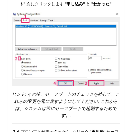
ト"
次にクリックします
"申し込み"
と
"わかった"
.
ヒント: その後、セーフブートのチェックを外して、こ
れらの変更を元に戻すようにしてください, これから
は、システムは常にセーフブートで起動するためで
す。.
2.4
プロンプトが表示されたら, クリック "
再起動
" セーフ