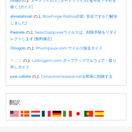
ronald
の上
ヌードウイルス [.ヌードファイル] 復号化 + それを
除く [ガイド]
ahmetahmati
の上
BloxForge Roblox詐欺- 安全ですか? [解決
しました]
Kwanele
の上
Searchapp.exeウイルスは、削除手順をリダイ
レクトします [無料修正]
Omogolo
の上
Phumpauk.com ウイルス除去ガイド
デニス
の上
Lottingem.com ポップアップマルウェア – 取り
外しガイド
june collette
の上
Consumerreward.netを即座に削除する
翻訳