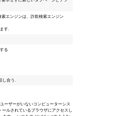
検索エンジンは、詐欺検索エンジン
ます.
する
話し合う.
、ユーザーがいないコンピューターシス
ストールされているブラウザにアクセスし