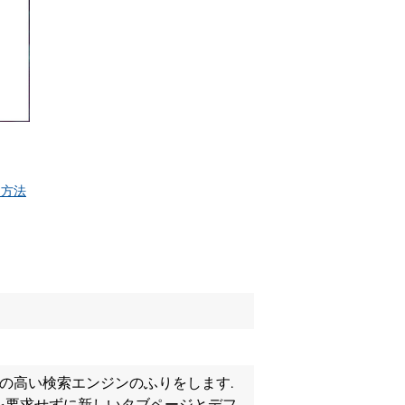
る方法
の高い検索エンジンのふりをします.
を要求せずに新しいタブページとデフ