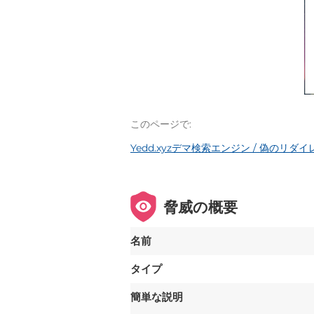
このページで:
Yedd.xyzデマ検索エンジン / 偽のリダ
脅威の概要
名前
タイプ
簡単な説明