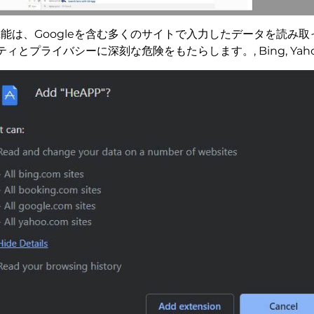
機能は、Googleを含む多くのサイトで入力したデータを読み
とプライバシーに深刻な危険をもたらします。, Bing, Yaho