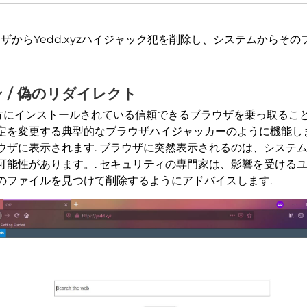
ウザからYedd.xyzハイジャック犯を削除し、システムからそ
ン / 偽のリダイレクト
方にインストールされている信頼できるブラウザを乗っ取ることが
を変更する典型的なブラウザハイジャッカーのように機能します’
ウザに表示されます. ブラウザに突然表示されるのは、システ
能性があります。. セキュリティの専門家は、影響を受けるユーザ
のファイルを見つけて削除するようにアドバイスします.