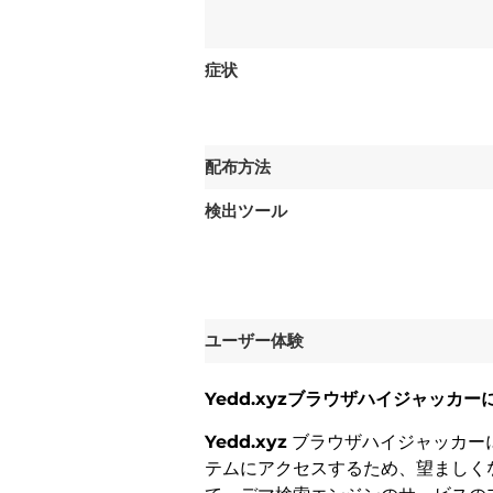
症状
配布方法
検出ツール
ユーザー体験
Yedd.xyzブラウザハイジャッカ
Yedd.xyz
ブラウザハイジャッカー
テムにアクセスするため、望ましくな