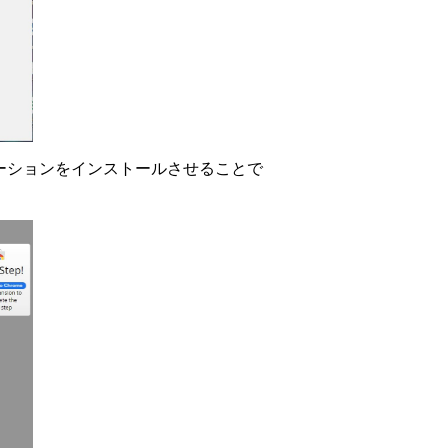
ケーションをインストールさせることで