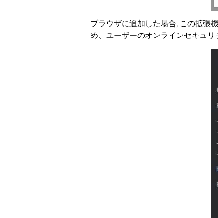
ブラウザに追加した場合, この拡張
め、ユーザーのオンラインセキュリティ