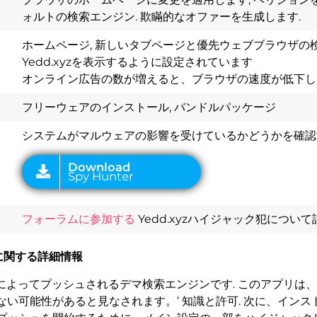
ォルトの検索エンジン. 欺瞞的なオファーを生成します.
ホームページ, 新しいタブページと優先ウェブブラウザの
Yedd.xyzを表示するように設定されています
Download
Spy Hunter
オンライン広告の数が増えると、ブラウザの速度が低下し
フリーウェアのインストール, バンドルパッケージ
システムがマルウェアの影響を受けているかどうかを確認
フォーラムに参加する
Yedd.xyzハイジャック犯について
ーに関する詳細情報
によってプッシュされるデマ検索エンジンです. このアプリは
い可能性があると見なされます。’ 知識と許可. 次に、イン