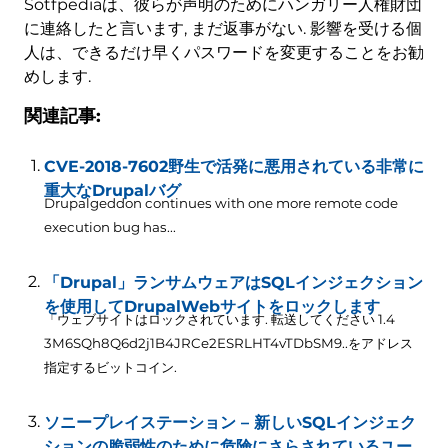
Sotfpediaは、彼らが声明のためにハンガリー人権財団
に連絡したと言います, まだ返事がない. 影響を受ける個
人は、できるだけ早くパスワードを変更することをお勧
めします.
関連記事:
CVE-2018-7602野生で活発に悪用されている非常に
重大なDrupalバグ
Drupalgeddon continues with one more remote code
execution bug has..
.
「Drupal」ランサムウェアはSQLインジェクション
を使用してDrupalWebサイトをロックします
「ウェブサイトはロックされています. 転送してください 1.4
3M6SQh8Q6d2j1B4JRCe2ESRLHT4vTDbSM9..をアドレス
指定するビットコイン.
ソニープレイステーション – 新しいSQLインジェク
ションの脆弱性のために危険にさらされているユー