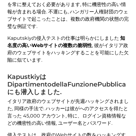
を常に整えておく必要があります, 特に機密性の高い情
報が含まれる場合. 不運にも, ハンガリー人権財団のウェ
ブサイトで起こったことは、複数の政府機関の状態の完
璧な例証です.
Kaputskiyの侵入テストの仕事は明らかにしました
知
名度の高いWebサイトの複数の脆弱性
, 彼がイタリア政
府のウェブサイトをハッキングすることを可能にした欠
陥に似ています.
Kapustkiyは
DipartimentodellaFunzionePubblica
にも潜入しました.
イタリア政府のウェブサイトが先週ハッキングされまし
た, 同様の手法で. ハッカーは彼がへのアクセスを得たと
言った 45,000 アカウント, 特に、ログイン資格情報な
どの機密性の高い情報, ユーザー名とパスワード.
侵入テストは、政府のWebサイトの数をハッキングす