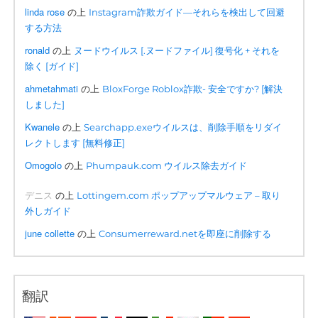
linda rose
の上
Instagram詐欺ガイド—それらを検出して回避
する方法
ronald
の上
ヌードウイルス [.ヌードファイル] 復号化 + それを
除く [ガイド]
ahmetahmati
の上
BloxForge Roblox詐欺- 安全ですか? [解決
しました]
Kwanele
の上
Searchapp.exeウイルスは、削除手順をリダイ
レクトします [無料修正]
Omogolo
の上
Phumpauk.com ウイルス除去ガイド
デニス
の上
Lottingem.com ポップアップマルウェア – 取り
外しガイド
june collette
の上
Consumerreward.netを即座に削除する
翻訳