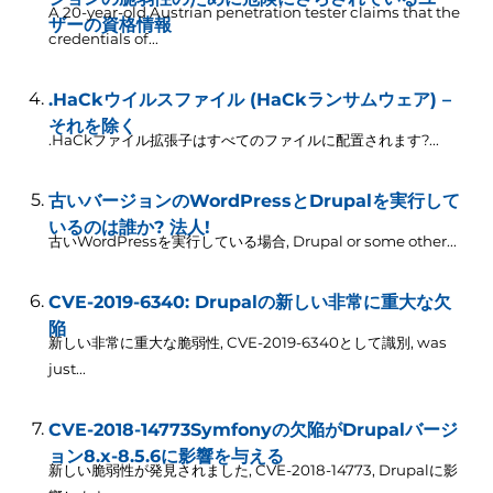
A 20-year-old Austrian penetration tester claims that the
ザーの資格情報
credentials of..
.
.HaCkウイルスファイル (HaCkランサムウェア) –
それを除く
.HaCkファイル拡張子はすべてのファイルに配置されます?...
古いバージョンのWordPressとDrupalを実行して
いるのは誰か? 法人!
古いWordPressを実行している場合,
Drupal or some other..
.
CVE-2019-6340: Drupalの新しい非常に重大な欠
陥
新しい非常に重大な脆弱性, CVE-2019-6340として識別,
was
just..
.
CVE-2018-14773Symfonyの欠陥がDrupalバージ
ョン8.x-8.5.6に影響を与える
新しい脆弱性が発見されました, CVE-2018-14773, Drupalに影