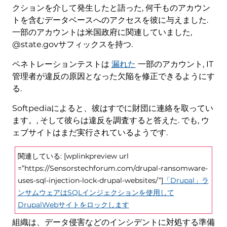
クションを介して発生したと語った, 何千ものアカウン
トを含むデータベースへのアクセスを彼に与えました.
一部のアカウントは米国政府に関連していました,
@state.govサフィックスを持つ.
ペネトレーションテストは
漏れた
一部のアカウント, IT
管理者が違反の原因となった欠陥を修正できるようにす
る.
Softpediaによると、彼はすでに財団に連絡を取ってい
ます。, そして彼らは違反を調査すると答えた. でも, ウ
ェブサイトはまだ実行されているようです.
関連している: [wplinkpreview url
=”https://Sensorstechforum.com/drupal-ransomware-
uses-sql-injection-lock-drupal-websites/”]
「Drupal」ラ
ンサムウェアはSQLインジェクションを使用して
DrupalWebサイトをロックします
組織は、データ侵害などのインシデントに対処する準備