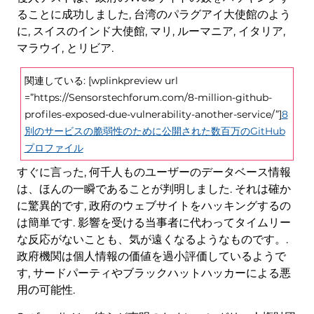
ることに成功しました, 台湾のパラグアイ大使館のよう
に, スイスのインド大使館, マリ, ルーマニア, イタリア,
マラウイ, とリビア.
関連している: [wplinkpreview url
=”https://Sensorstechforum.com/8-million-github-
profiles-exposed-due-vulnerability-another-service/”]
8
別のサービスの脆弱性のために公開された数百万のGitHub
プロファイル
すぐに言った, 何千人ものユーザーのデータベース情報
は、ほんの一瞬であることが判明しました. それは確か
に驚異的です, 政府のウェブサイトをハッキングするの
は簡単です. 影響を受ける当事者に代わってタイムリー
な反応がないことも、気が遠くなるようなものです。.
政府機関は個人情報の価値を過小評価しているようで
す, サードパーティやブラックハットハッカーによる悪
用の可能性.