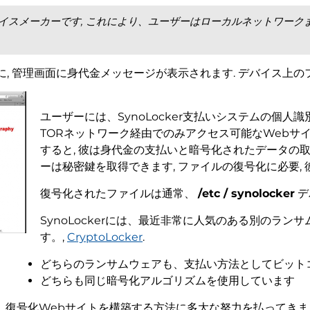
ジデバイスメーカーです, これにより、ユーザーはローカルネットワー
 管理画面に身代金メッセージが表示されます. デバイス上のフ
ユーザーには、SynoLocker支払いシステムの個人
TORネットワーク経由でのみアクセス可能なWebサイ
すると, 彼は身代金の支払いと暗号化されたデータの取
ーは秘密鍵を取得できます, ファイルの復号化に必要,
復号化されたファイルは通常、
/etc / synolocker
デ
SynoLockerには、最近非常に人気のある別のラ
す。,
CryptoLocker
.
どちらのランサムウェアも、支払い方法としてビット
どちらも同じ暗号化アルゴリズムを使用しています
師は、復号化Webサイトを構築する方法に多大な努力を払ってき