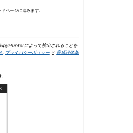
ロードページに進みます.
yHunterによって検出されることを
A
,
プライバシーポリシー
と
脅威評価基
.