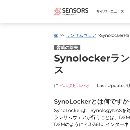
サイバーニュース
家
>>
ランサムウェア
>Synolocke
脅威の除去
Synolocke
ス
に
ベルタビルバオ
|
Last Update
:
9月
SynoLockerとは何で
SynoLockerは、Synolog
ランサムウェアが行うことは、DSM
DSMのように 4.3-3810, インター