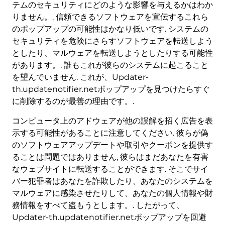
テムのセキュリティにどのような影響を与えるかはわか
りません。. 信頼できるソフトウェアを宣伝するこれら
のポップアップの可能性はかなり低いです. システムの
セキュリティを危険にさらすソフトウェアを転送しよう
としたり、マルウェアを転送しようとしたりする可能性
があります。. 誰もこれが彼らのシステムに起こること
を望んでいません. これが、Updater-
th.updatenotifier.netポップアップを見つけたらすぐ
に削除するのが最善の理由です。.
コンピュータ上のアドウェアが他の誤解を招く広告を表
示する可能性があることに注意してください. 彼らが偽
のソフトウェアアップデートや取引やクーポンを提供す
ることは問題ではありません, 彼らはまだあなたを有害
なウェブサイトに転送することができます. そこでサイ
バー犯罪者はあなたを詐欺したり、あなたのシステムを
マルウェアに感染させたりして、あなたの個人情報や財
務情報をすべて盗もうとします。. したがって、
Updater-th.updatenotifier.netポップアップを回避