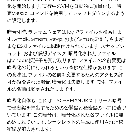
化を開始します, 実行中のVMを自動的に項目化し、特
定のesxcliコマンドを使用してシャットダウンするよう
に設定します.
暗号化時, ランサムウェアは.logでファイルを検索しま
す, .vmdk, .vmem, .vswp, および.vmsn拡張子, さまざ
まなESXiファイルに関連付けられています, スナップシ
ョット, および仮想ディスク. 暗号化されたファイル
は.cheers拡張子を受け取ります, ファイルの名前変更は
暗号化の前に行われるという奇妙な仕様があります. こ
の意味は, ファイルの名前を変更するためのアクセス許
可が拒否された場合, 暗号化は失敗します. でも, ファイ
ルの名前は変更されたままです.
暗号化自体も, これは、SOSEMANUKストリーム暗号
で秘密鍵を抽出するための公開鍵と秘密鍵のペアに基づ
いています. この暗号は、暗号化された各ファイルに埋
め込まれています, シークレットの生成に使用された秘
密鍵が消去されます: