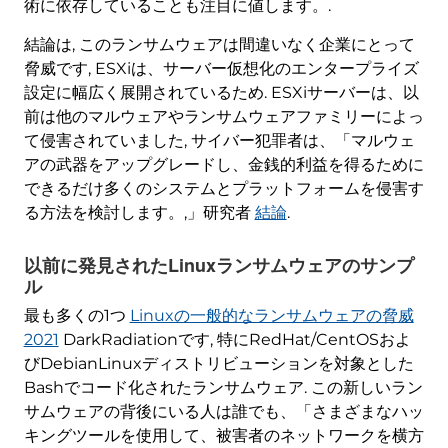
術に依存していることも注目に値します。.
結論は, このランサムウェアは間違いなく企業にとって
脅威です, ESXiは、サーバー仮想化のエンタープライズ
設定に幅広く展開されているため. ESXiサーバーは、以
前は他のマルウェアやランサムウェアファミリーによっ
て侵害されていました, サイバー犯罪者は、「マルウェ
アの武器をアップグレードし、金銭的利益を得るために
できるだけ多くのシステムとプラットフォームを侵害す
る方法を検討します。,」研究者
結論
.
以前に発見されたLinuxランサムウェアのサンプ
ル
最も多くの1つ
Linuxの一般的なランサムウェアの脅威
2021
DarkRadiationです, 特にRedHat/CentOSおよ
びDebianLinuxディストリビューションを対象とした
Bashでコード化されたランサムウェア. この新しいラン
サムウェアの背後にいる人は誰でも、「さまざまなハッ
キングツールを使用して、被害者のネットワークを横方