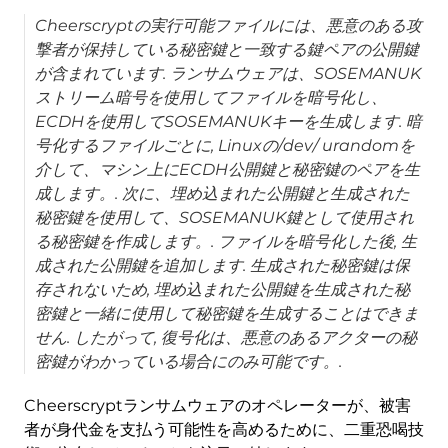
Cheerscryptの実行可能ファイルには、悪意のある攻
撃者が保持している秘密鍵と一致する鍵ペアの公開鍵
が含まれています. ランサムウェアは、SOSEMANUK
ストリーム暗号を使用してファイルを暗号化し、
ECDHを使用してSOSEMANUKキーを生成します. 暗
号化するファイルごとに, Linuxの/dev/ urandomを
介して、マシン上にECDH公開鍵と秘密鍵のペアを生
成します。. 次に、埋め込まれた公開鍵と生成された
秘密鍵を使用して、SOSEMANUK鍵として使用され
る秘密鍵を作成します。. ファイルを暗号化した後, 生
成された公開鍵を追加します. 生成された秘密鍵は保
存されないため, 埋め込まれた公開鍵を生成された秘
密鍵と一緒に使用して秘密鍵を生成することはできま
せん. したがって, 復号化は、悪意のあるアクターの秘
密鍵がわかっている場合にのみ可能です。.
Cheerscryptランサムウェアのオペレーターが、被害
者が身代金を支払う可能性を高めるために、二重恐喝技