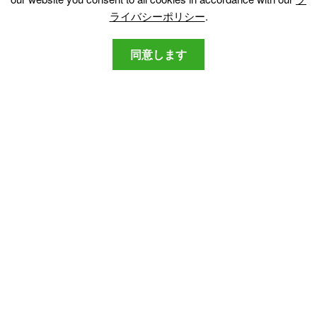
フォーラム
ライバシーポリシー
.
もっと
同意します
私たちに関しては
プライバシーポリシー
お問い合わせ
乞うご期待
最新のサイバーセキュリティおよび技術関連のニュースに関
するニュースレターを購読する.
プライバシーポリシー
SensorsTechForumに同意します