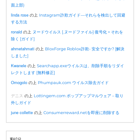
面上部)
linda rose
の上
Instagram詐欺ガイド—それらを検出して回避
する方法
ronald
の上
ヌードウイルス [.ヌードファイル] 復号化 + それを
除く [ガイド]
ahmetahmati
の上
BloxForge Roblox詐欺- 安全ですか? [解決
しました]
Kwanele
の上
Searchapp.exeウイルスは、削除手順をリダイ
レクトします [無料修正]
Omogolo
の上
Phumpauk.com ウイルス除去ガイド
デニス
の上
Lottingem.com ポップアップマルウェア – 取り
外しガイド
june collette
の上
Consumerreward.netを即座に削除する