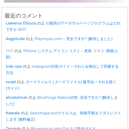
最近のコメント
Lawrence DSouza
の上
の最高のデータサルベージプログラムはどれ
ですか 2017
doggirlcutie
の上
Playmypc.com – 安全ですか? [解決しました]
PAB
の上
iPhone システム アイコン リスト – 意味, リスト (画面上
部)
linda rose
の上
Instagram詐欺ガイド—それらを検出して回避する
方法
ronald
の上
ヌードウイルス [.ヌードファイル] 復号化 + それを除く
[ガイド]
ahmetahmati
の上
BloxForge Roblox詐欺- 安全ですか? [解決しま
した]
Kwanele
の上
Searchapp.exeウイルスは、削除手順をリダイレクト
します [無料修正]
Omogolo
の上
Phumpauk.com ウイルス除去ガイド