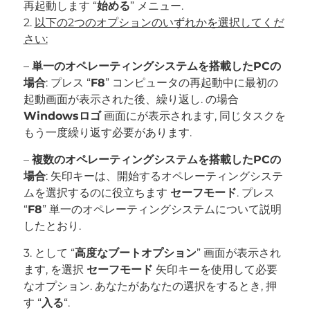
再起動します “
始める
” メニュー.
2.
以下の2つのオプションのいずれかを選択してくだ
さい:
–
単一のオペレーティングシステムを搭載したPCの
場合
: プレス “
F8
” コンピュータの再起動中に最初の
起動画面が表示された後、繰り返し. の場合
Windowsロゴ
画面にが表示されます, 同じタスクを
もう一度繰り返す必要があります.
–
複数のオペレーティングシステムを搭載したPCの
場合
: 矢印キーは、開始するオペレーティングシステ
ムを選択するのに役立ちます
セーフモード
. プレス
“
F8
” 単一のオペレーティングシステムについて説明
したとおり.
3. として “
高度なブートオプション
” 画面が表示され
ます, を選択
セーフモード
矢印キーを使用して必要
なオプション. あなたがあなたの選択をするとき, 押
す “
入る
“.