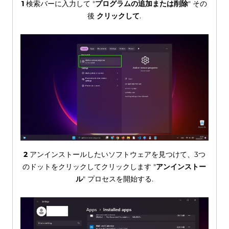
1
検索バーに入力して "
プログラムの追加または削除
" その
後
クリックして
.
2
アンインストールしたいソフトウェアを見つけて、3つ
のドットをクリックしてクリックします "
アンインストー
ル
" プロセスを開始する.