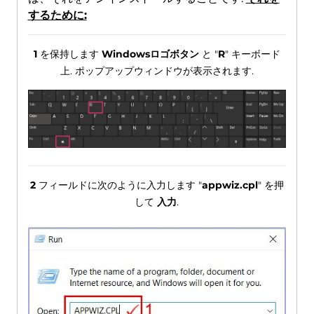
するために:
1
を保持します
Windowsロゴボタン
と "
R
" キーボード
上. ポップアップウィンドウが表示されます.
2
フィールドに次のように入力します "
appwiz.cpl
" を押
して
入力
.