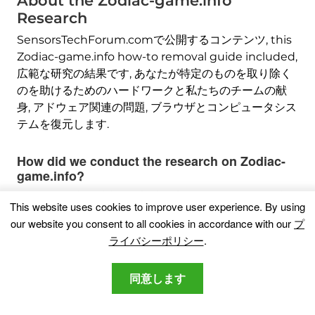
About the Zodiac-game.info
Research
SensorsTechForum.comで公開するコンテンツ,
this
Zodiac-game.info how-to removal guide included
,
広範な研究の結果です, あなたが特定のものを取り除く
のを助けるためのハードワークと私たちのチームの献
身, アドウェア関連の問題, ブラウザとコンピュータシス
テムを復元します.
How did we conduct the research on Zodiac-
game.info
?
私たちの研究は独立した調査に基づいていることに注意
This website uses cookies to improve user experience
.
By using
してください. 私たちは独立したセキュリティ研究者と
our website you consent to all cookies in accordance with our
プ
連絡を取り合っています, そのおかげで、最新のマルウ
ライバシーポリシー
.
ェアに関する最新情報を毎日受け取ることができます,
アドウェア, およびブラウザハイジャッカーの定義.
同意します
さらに,
the research behind the Zodiac-game.info
threat is backed with
VirusTotal
.
このオンラインの脅威をよりよく理解するために, 知識