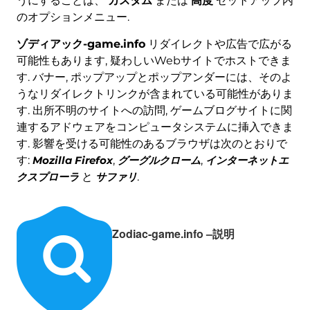
うにすることは、
カスタム
または
高度
セットアップ内
のオプションメニュー.
ゾディアック-game.info
リダイレクトや広告で広がる
可能性もあります, 疑わしいWebサイトでホストできま
す. バナー, ポップアップとポップアンダーには、そのよ
うなリダイレクトリンクが含まれている可能性がありま
す. 出所不明のサイトへの訪問, ゲームブログサイトに関
連するアドウェアをコンピュータシステムに挿入できま
す. 影響を受ける可能性のあるブラウザは次のとおりで
す:
Mozilla Firefox
,
グーグルクローム
,
インターネットエ
クスプローラ
と
サファリ
.
Zodiac-game.info –説明