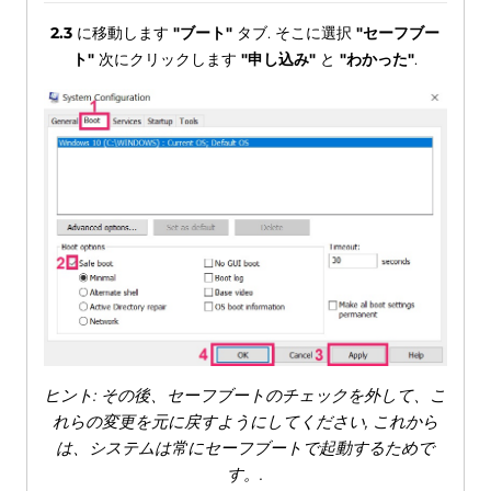
2.3
に移動します
"ブート"
タブ. そこに選択
"セーフブー
ト"
次にクリックします
"申し込み"
と
"わかった"
.
ヒント: その後、セーフブートのチェックを外して、こ
れらの変更を元に戻すようにしてください, これから
は、システムは常にセーフブートで起動するためで
す。.