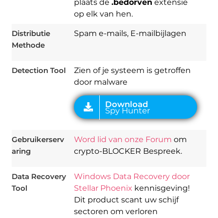
plaats de
.bedorven
extensie
op elk van hen.
Download
Spy Hunter
Distributie
Spam e-mails, E-mailbijlagen
Methode
Detection Tool
Zien of je systeem is getroffen
door malware
Gebruikerserv
Word lid van onze Forum
om
aring
crypto-BLOCKER Bespreek.
Data Recovery
Windows Data Recovery door
Tool
Stellar Phoenix
kennisgeving!
Dit product scant uw schijf
sectoren om verloren