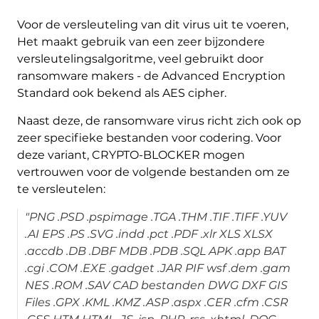
Voor de versleuteling van dit virus uit te voeren,
Het maakt gebruik van een zeer bijzondere
versleutelingsalgoritme, veel gebruikt door
ransomware makers - de Advanced Encryption
Standard ook bekend als AES cipher.
Naast deze, de ransomware virus richt zich ook op
zeer specifieke bestanden voor codering. Voor
deze variant, CRYPTO-BLOCKER mogen
vertrouwen voor de volgende bestanden om ze
te versleutelen:
"PNG .PSD .pspimage .TGA .THM .TIF .TIFF .YUV
.AI EPS .PS .SVG .indd .pct .PDF .xlr XLS XLSX
.accdb .DB .DBF MDB .PDB .SQL APK .app BAT
.cgi .COM .EXE .gadget .JAR PIF wsf .dem .gam
NES .ROM .SAV CAD bestanden DWG DXF GIS
Files .GPX .KML .KMZ .ASP .aspx .CER .cfm .CSR