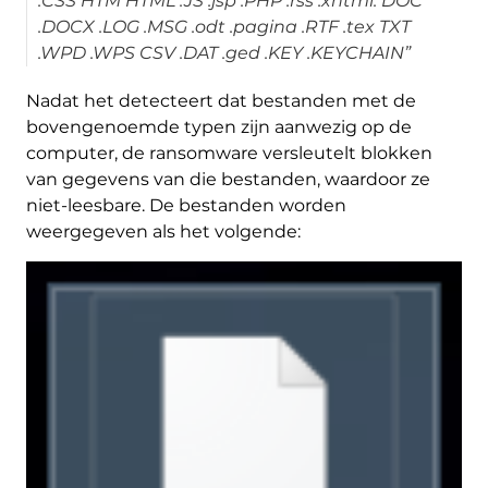
.CSS HTM HTML .JS .jsp .PHP .rss .xhtml. DOC
.DOCX .LOG .MSG .odt .pagina .RTF .tex TXT
.WPD .WPS CSV .DAT .ged .KEY .KEYCHAIN”
Nadat het detecteert dat bestanden met de
bovengenoemde typen zijn aanwezig op de
computer, de ransomware versleutelt blokken
van gegevens van die bestanden, waardoor ze
niet-leesbare. De bestanden worden
weergegeven als het volgende: