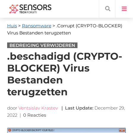
Huis
>
Ransomware
> .Corrupt (CRYPTO-BLOCKER)
Virus Bestanden terugzetten
BEDREIGING VERWIJDEREN
.beschadigd (CRYPTO-
BLOCKER) Virus
Bestanden
terugzetten
door
Ventsislav Krastev
|
Last Update
:
December 29,
2022
|
0 Reacties