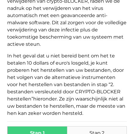
verwijderen van crypto-BLOCKER, raden we de
Download
nadruk op het verwijderen van het virus
Malware Removal Tool
automatisch met een geavanceerde anti-
malware software. Dit zal zorgen voor de volledige
verwijdering van deze infectie plus de
toekomstige bescherming van uw systeem met
actieve steun.
In het geval dat u niet bereid bent om het te
betalen 10 dollars of euro's losgeld, je kunt
proberen het herstellen van uw bestanden, door
het volgen van de alternatieve instrumenten
voor het herstellen van bestanden in stap “2.
bestanden versleuteld door CRYPTO-BLOCKER
herstellen”hieronder. Ze zijn waarschijnlijk niet al
uw bestanden te herstellen, maar de meeste van
hen kan zeker worden hersteld.
Stap 1
Stap 2