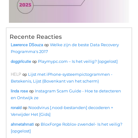
Recente Reacties
Lawrence DSouza
op
Welke zijn de beste Data Recovery
Programma's 2017
doggirlcutie
op
Playmypc.com – Is het veilig? [opgelost]
HELP
op
Lijst met iPhone-systeempictogrammen -
Betekenis, Lijst (Bovenkant van het scherm)
linda rose
op
Instagram Scam Guide - Hoe te detecteren
en Ontwijk ze
ronald
op
Noodvirus [.nood-bestanden] decoderen +
Verwijder Het [Gids]
ahmetahmati
op
BloxForge Roblox-zwendel- Is het veilig?
[opgelost]