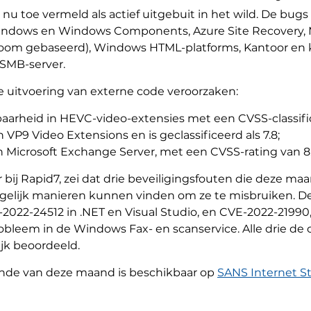
nu toe vermeld als actief uitgebuit in het wild. De bugs
 Windows en Windows Components, Azure Site Recovery, 
room gebaseerd), Windows HTML-platforms, Kantoor en
 SMB-server.
 de uitvoering van externe code veroorzaken:
arheid in HEVC-video-extensies met een CVSS-classifica
VP9 Video Extensions en is geclassificeerd als 7.8;
n Microsoft Exchange Server, met een CVSS-rating van 8.
j Rapid7, zei dat drie beveiligingsfouten die deze maan
ogelijk manieren kunnen vinden om ze te misbruiken. D
2022-24512 in .NET en Visual Studio, en CVE-2022-21990,
probleem in de Windows Fax- en scanservice. Alle drie 
ijk beoordeeld.
onde van deze maand is beschikbaar op
SANS Internet S