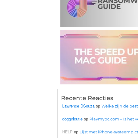
Recente Reacties
Lawrence DSouza
op
Welke zijn de bes
doggirlcutie
op
Playmypc.com – Is het ve
HELP
op
Lijst met iPhone-systeempic