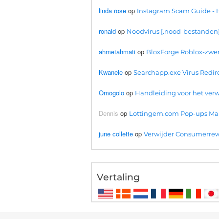
linda rose
op
Instagram Scam Guide - H
ronald
op
Noodvirus [.nood-bestanden]
ahmetahmati
op
BloxForge Roblox-zwend
Kwanele
op
Searchapp.exe Virus Redire
Omogolo
op
Handleiding voor het ver
Dennis
op
Lottingem.com Pop-ups Malw
june collette
op
Verwijder Consumerrew
Vertaling