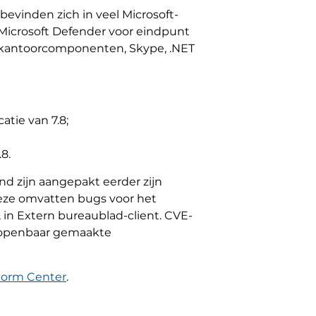
 bevinden zich in veel Microsoft-
Microsoft Defender voor eindpunt
 kantoorcomponenten, Skype, .NET
tie van 7.8;
8.
d zijn aangepakt eerder zijn
eze omvatten bugs voor het
 in Extern bureaublad-client. CVE-
de openbaar gemaakte
torm Center
.