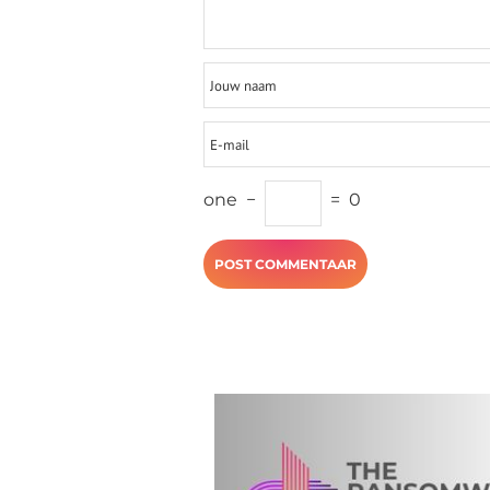
one
−
=
0