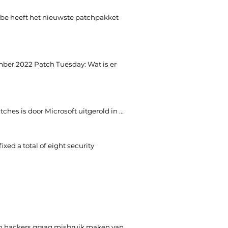
be heeft het nieuwste patchpakket
ber 2022 Patch Tuesday: Wat is er
ches is door Microsoft uitgerold in ...
xed a total of eight security
.
m hackers graag misbruik maken van