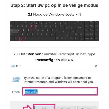
Stap 2: Start uw pc op in de veilige modus
2.1
Houd de Windows-toets + R
2.2 Het "
Rennen
" Venster verschijnt. In het, type
"
msconfig
" en klik
OK
.