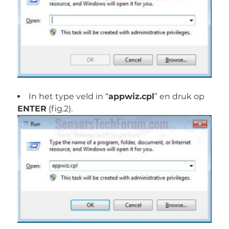
In het type veld in “
appwiz.cpl
” en druk op
ENTER
(fig.2).