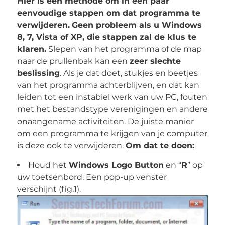
Hier is een methode om in een paar
eenvoudige stappen om dat programma te
verwijderen.
Geen probleem als u Windows
8, 7, Vista of XP, die stappen zal de klus te
klaren.
Slepen van het programma of de map
naar de prullenbak kan een
zeer slechte
beslissing
. Als je dat doet, stukjes en beetjes
van het programma achterblijven, en dat kan
leiden tot een instabiel werk van uw PC, fouten
met het bestandstype verenigingen en andere
onaangename activiteiten. De juiste manier
om een ​​programma te krijgen van je computer
is deze ook te verwijderen.
Om dat te doen:
Houd het
Windows Logo Button
en “
R
” op
uw toetsenbord. Een pop-up venster
verschijnt (fig.1).