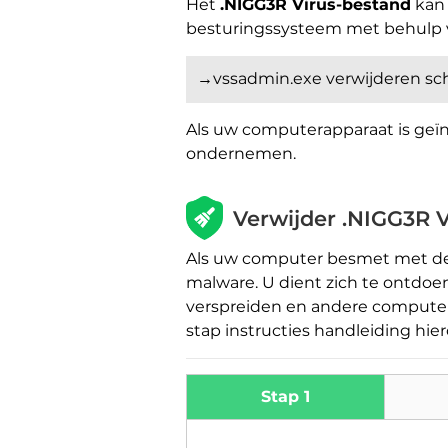
Het
.NIGG3R Virus-bestand
kan 
besturingssysteem met behulp 
→vssadmin.exe verwijderen sch
Als uw computerapparaat is geïn
ondernemen.
Verwijder .NIGG3R V
Als uw computer besmet met d
malware. U dient zich te ontdoe
verspreiden en andere computer
stap instructies handleiding hie
Stap 1