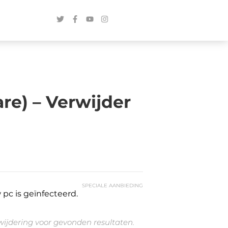
re) – Verwijder
SPECIALE AANBIEDING
pc is geïnfecteerd.
rwijdering voor gevonden resultaten.