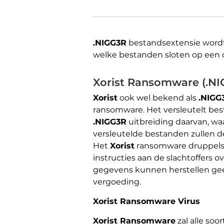
.NIGG3R
bestandsextensie word
welke bestanden sloten op een c
Xorist Ransomware (.NI
Xorist
ook wel bekend als
.NIGG
ransomware. Het versleutelt be
.NIGG3R
uitbreiding daarvan, waa
versleutelde bestanden zullen d
Het
Xorist
ransomware druppels e
instructies aan de slachtoffers 
gegevens kunnen herstellen geef
vergoeding.
Xorist Ransomware Virus
Xorist Ransomware
zal alle soo