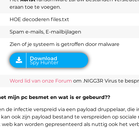
eraan toe te voegen.
Download
Spy Hunter
HOE decoderen files.txt
Spam e-mails, E-mailbijlagen
Zien of je systeem is getroffen door malware
Word lid van onze Forum
om .NIGG3R Virus te besp
 het mijn pc besmet en wat is er gebeurd??
n de infectie verspreid via een payload druppelaar, die i
kan ook zijn payload bestand te verspreiden op sociale 
t web kan worden gepresenteerd als nuttig ook het ver