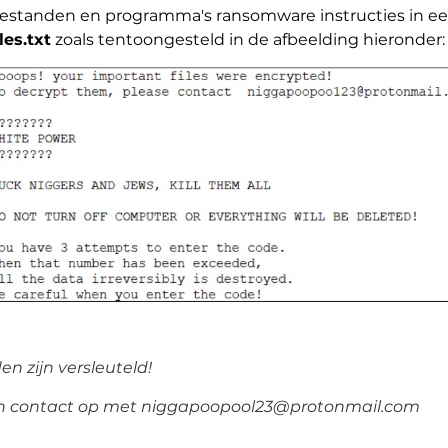
estanden en programma's ransomware instructies in een
es.txt
zoals tentoongesteld in de afbeelding hieronder:
n zijn versleuteld!
n contact op met niggapoopool23@protonmail.com