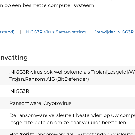
den op een besmette computer systeem.
estand)
.NIGG3R Virus Samenvatting
Verwijder .NIGG3R 
nvatting
.NIGG3R-virus ook wel bekend als Trojan[Losgeld]/Wi
Trojan.Ransom.AIG (BitDefender)
.NIGG3R
Ransomware, Cryptovirus
De ransomware versleutelt bestanden op uw compute
losgeld te betalen om ze naar verluidt herstellen.
Het
Xorist
ransomware zal uw bestanden versleutel