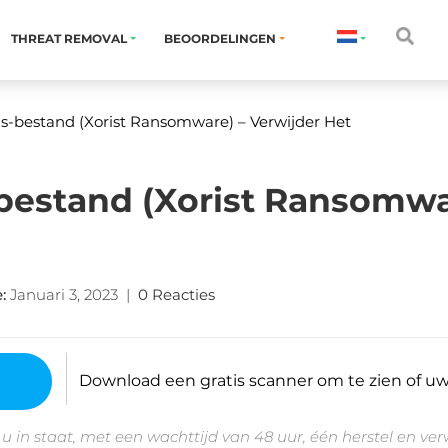
THREAT REMOVAL
BEOORDELINGEN
s-bestand (Xorist Ransomware) – Verwijder Het
bestand (Xorist Ransomwa
e
:
Januari 3, 2023
|
0 Reacties
Download een gratis scanner om te zien of uw 
 u in staat, met een wachttijd van 48 uur, één herstel en ve