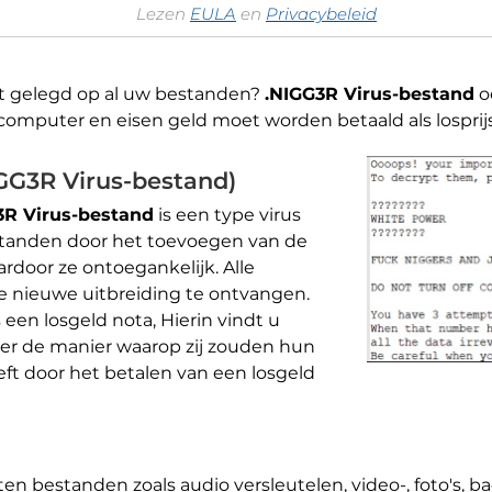
Lezen
EULA
en
Privacybeleid
t gelegd op al uw bestanden?
.NIGG3R Virus-bestand
o
omputer en eisen geld moet worden betaald als losprijs
GG3R Virus-bestand)
3R Virus-bestand
is een type virus
standen door het toevoegen van de
rdoor ze ontoegankelijk. Alle
e nieuwe uitbreiding te ontvangen.
en losgeld nota, Hierin vindt u
over de manier waarop zij zouden hun
t door het betalen van een losgeld
rten bestanden zoals audio versleutelen, video-, foto's