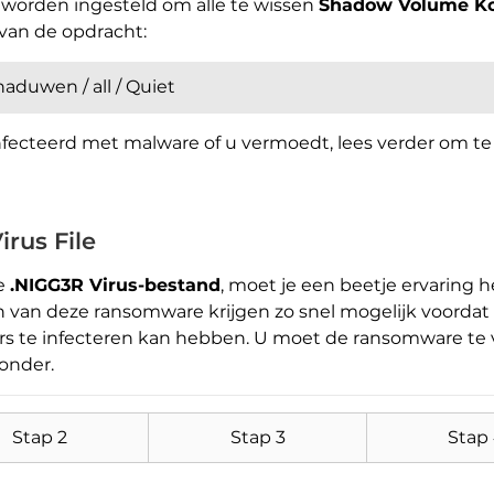
worden ingesteld om alle te wissen
Shadow Volume K
van de opdracht:
aduwen / all / Quiet
fecteerd met malware of u vermoedt, lees verder om te 
irus File
e
.NIGG3R Virus-bestand
, moet je een beetje ervaring 
Download
Malware Removal Tool
n van deze ransomware krijgen zo snel mogelijk voordat
s te infecteren kan hebben. U moet de ransomware te v
ronder.
Stap 2
Stap 3
Stap