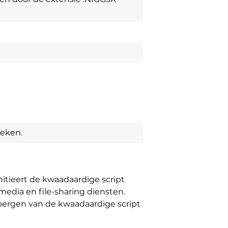
reken.
nitieert de kwaadaardige script
media en file-sharing diensten.
bergen van de kwaadaardige script