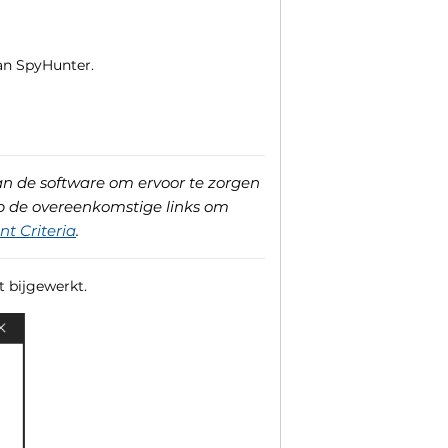
an SpyHunter.
an de software om ervoor te zorgen
p de overeenkomstige links om
t Criteria
.
t bijgewerkt.