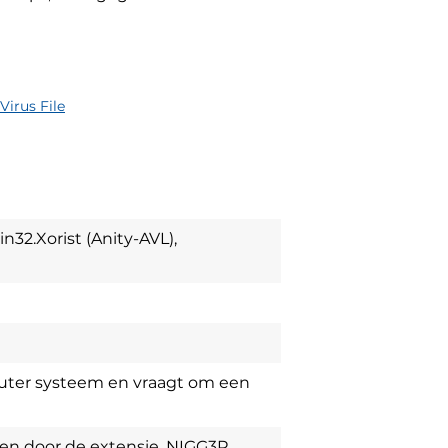
Virus File
n32.Xorist (Anity-AVL),
r systeem en vraagt ​​om een ​​
en door de extensie .NIGG3R