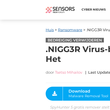
CYBER ​​NIEUWS
Huis
>
Ransomware
> .NIGG3R Viru
BEDREIGING VERWIJDEREN
.NIGG3R Virus-
Het
door
Tsetso Mihailov
|
Last Updat
Download
Malware Removal Tool
SpyHunter 5 gratis remover stelt