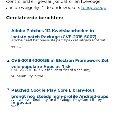
Controllers) en gevaarlijke patronen toevoegen
aan de weigerlijst”, de onderzoekers
toegevoegd
.
Gerelateerde berichten:
Adobe Patches 112 Kwetsbaarheden in
laatste patch Package (CVE-2018-5007)
Adobe heeft het nieuwste patchpakket uitgebracht dat
een....
CVE-2018-1000136 in Electron Framework Zet
vele populaire Apps at Risk
CVE-2018-1000136 is the identifier of a security
vulnerability in the..
.
Patched Google Play Core Library-fout
brengt nog steeds high-profile Android-apps
A severe vulnerability for the Google Play Core Library
in gevaar
was..
.