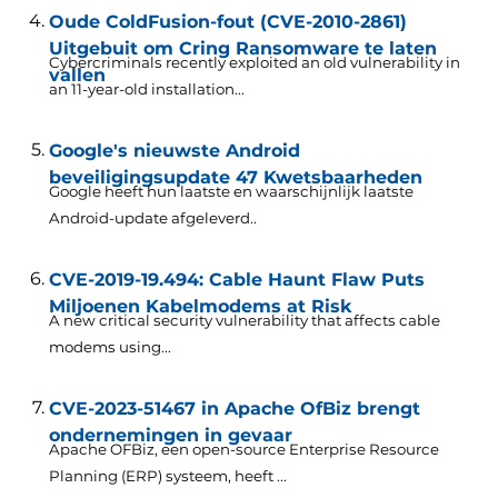
Oude ColdFusion-fout (CVE-2010-2861)
Uitgebuit om Cring Ransomware te laten
Cybercriminals recently exploited an old vulnerability in
vallen
an 11-year-old installation..
.
Google's nieuwste Android
beveiligingsupdate 47 Kwetsbaarheden
Google heeft hun laatste en waarschijnlijk laatste
Android-update afgeleverd..
CVE-2019-19.494: Cable Haunt Flaw Puts
Miljoenen Kabelmodems at Risk
A new critical security vulnerability that affects cable
modems using..
.
CVE-2023-51467 in Apache OfBiz brengt
ondernemingen in gevaar
Apache OFBiz, een open-source Enterprise Resource
Planning (ERP) systeem, heeft ...