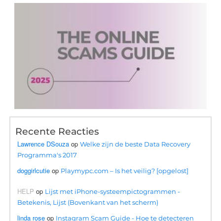
Recente Reacties
Lawrence DSouza
op
Welke zijn de beste Data Recovery
Programma's 2017
doggirlcutie
op
Playmypc.com – Is het veilig? [opgelost]
HELP
op
Lijst met iPhone-systeempictogrammen -
Betekenis, Lijst (Bovenkant van het scherm)
linda rose
op
Instagram Scam Guide - Hoe te detecteren