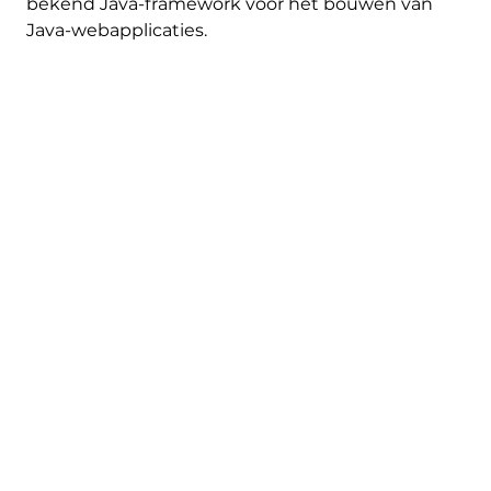
bekend Java-framework voor het bouwen van
Java-webapplicaties.