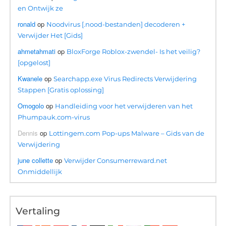
en Ontwijk ze
ronald
op
Noodvirus [.nood-bestanden] decoderen +
Verwijder Het [Gids]
ahmetahmati
op
BloxForge Roblox-zwendel- Is het veilig?
[opgelost]
Kwanele
op
Searchapp.exe Virus Redirects Verwijdering
Stappen [Gratis oplossing]
Omogolo
op
Handleiding voor het verwijderen van het
Phumpauk.com-virus
Dennis
op
Lottingem.com Pop-ups Malware – Gids van de
Verwijdering
june collette
op
Verwijder Consumerreward.net
Onmiddellijk
Vertaling