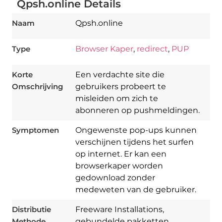
Qpsh.online Details
Naam
Qpsh.online
Type
Browser Kaper
,
redirect
,
PUP
Korte
Een verdachte site die
Omschrijving
gebruikers probeert te
misleiden om zich te
abonneren op pushmeldingen.
Symptomen
Ongewenste pop-ups kunnen
verschijnen tijdens het surfen
op internet. Er kan een
browserkaper worden
Download
gedownload zonder
Spy Hunter
medeweten van de gebruiker.
Distributie
Freeware Installations,
Methode
gebundelde pakketten