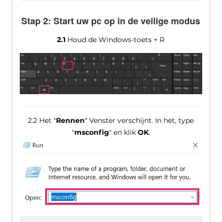
Stap 2: Start uw pc op in de veilige modus
2.1
Houd de Windows-toets + R
2.2 Het "
Rennen
" Venster verschijnt. In het, type
"
msconfig
" en klik
OK
.