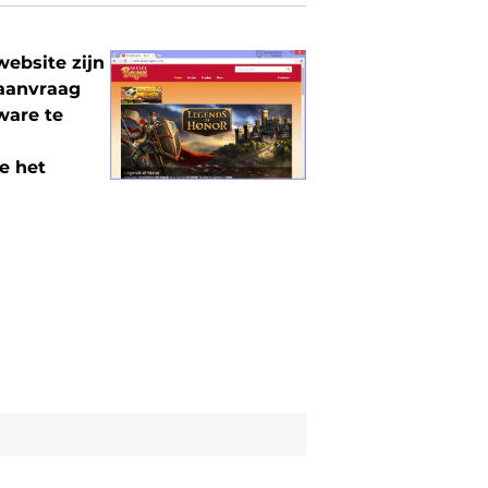
ebsite zijn
 aanvraag
ware te
e het