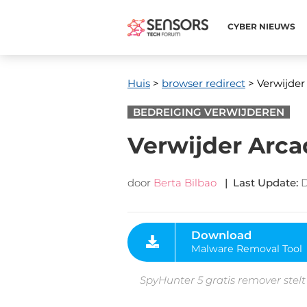
CYBER ​​NIEUWS
Huis
>
browser redirect
> Verwijde
BEDREIGING VERWIJDEREN
Verwijder Arc
door
Berta Bilbao
|
Last Update
:
D
Download
Malware Removal Tool
SpyHunter 5 gratis remover stelt