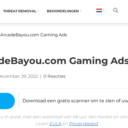
THREAT REMOVAL
BEOORDELINGEN
r ArcadeBayou.com Gaming Ads
adeBayou.com Gaming Ad
ecember 29, 2022
|
0 Reacties
Download een gratis scanner om te zien of uw 
 u in staat, met een wachttijd van 48 uur, één herstel en ve
Lezen
EULA
en
Privacybeleid