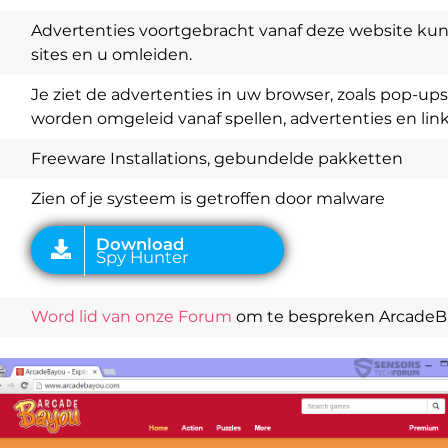
Advertenties voortgebracht vanaf deze website ku
sites en u omleiden.
Je ziet de advertenties in uw browser, zoals pop-up
worden omgeleid vanaf spellen, advertenties en links
Download
Spy Hunter
Freeware Installations, gebundelde pakketten
Zien of je systeem is getroffen door malware
Word lid van onze Forum
om te bespreken ArcadeB