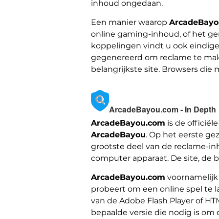
inhoud ongedaan.
Een manier waarop
ArcadeBayo
online gaming-inhoud, of het gen
koppelingen vindt u ook eindig
gegenereerd om reclame te make
belangrijkste site. Browsers die
ArcadeBayou.com - In Depth
ArcadeBayou.com
is de officië
ArcadeBayou
. Op het eerste ge
grootste deel van de reclame-in
computer apparaat. De site, de 
ArcadeBayou.com
voornamelijk 
probeert om een ​​online spel te 
van de Adobe Flash Player of HTM
bepaalde versie die nodig is om