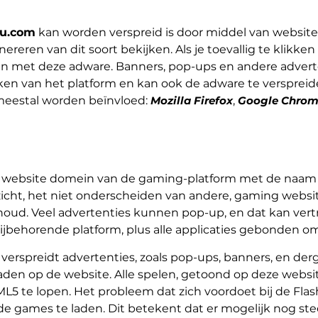
u.com
kan worden verspreid is door middel van websites 
ereren van dit soort bekijken. Als je toevallig te klikke
en met deze adware. Banners, pop-ups en andere adve
n van het platform en kan ook de adware te verspreid
 meestal worden beïnvloed:
Mozilla Firefox
,
Google Chro
le website domein van de gaming-platform met de naam 
zicht, het niet onderscheiden van andere, gaming websites
houd. Veel advertenties kunnen pop-up, en dat kan vert
bijbehorende platform, plus alle applicaties gebonden o
verspreidt advertenties, zoals pop-ups, banners, en der
laden op de website. Alle spelen, getoond op deze websit
L5 te lopen. Het probleem dat zich voordoet bij de Flash 
 de games te laden. Dit betekent dat er mogelijk nog st