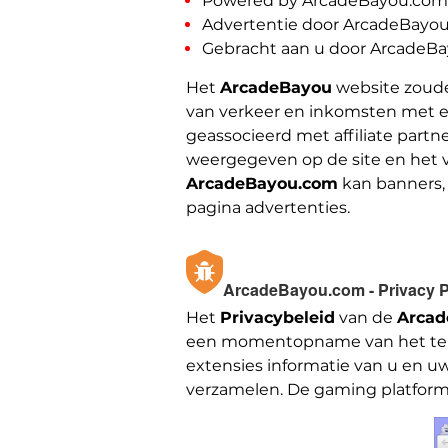
Powered by ArcadeBayou.com
Advertentie door ArcadeBayo
Gebracht aan u door ArcadeB
Het
ArcadeBayou
website zoude
van verkeer en inkomsten met ee
geassocieerd met affiliate part
weergegeven op de site en het ve
ArcadeBayou.com
kan banners, p
pagina advertenties.
ArcadeBayou.com - Privacy P
Het
Privacybeleid
van de
Arcad
een momentopname van het te zie
extensies informatie van u en u
verzamelen. De gaming platform 