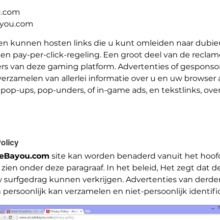
u.com
ayou.com
n kunnen hosten links die u kunt omleiden naar dubieu
n pay-per-click-regeling. Een groot deel van de recla
ners van deze gaming platform. Advertenties of gespon
rzamelen van allerlei informatie over u en uw browser a
op-ups, pop-unders, of in-game ads, en tekstlinks, overga
olicy
eBayou.com
site kan worden benaderd vanuit het hoof
n onder deze paragraaf. In het beleid, Het zegt dat d
w surfgedrag kunnen verkrijgen. Advertenties van derden
persoonlijk kan verzamelen en niet-persoonlijk identif