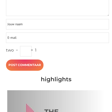
two
−
=
1
highlights