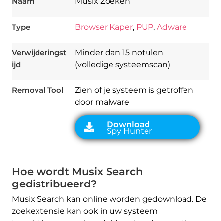
Naam
Musix Zoeken
Type
Browser Kaper
,
PUP
,
Adware
Verwijderingst
Minder dan 15 notulen
Download
Spy Hunter
ijd
(volledige systeemscan)
Removal Tool
Zien of je systeem is getroffen
door malware
Hoe wordt Musix Search
gedistribueerd?
Musix Search kan online worden gedownload. De
zoekextensie kan ook in uw systeem