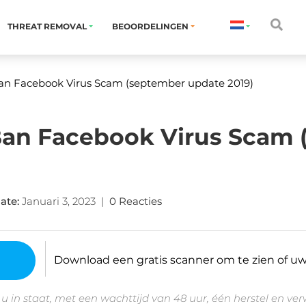
THREAT REMOVAL
BEOORDELINGEN
an Facebook Virus Scam (september update 2019)
Ban Facebook Virus Scam
ate
:
Januari 3, 2023
|
0 Reacties
Download een gratis scanner om te zien of uw 
 u in staat, met een wachttijd van 48 uur, één herstel en ve