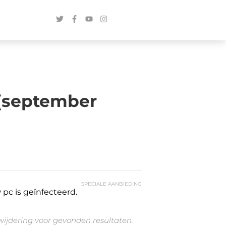
 (september
SPECIALE AANBIEDING
pc is geïnfecteerd.
rwijdering voor gevonden resultaten.