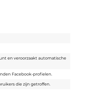
nt en veroorzaakt automatische
enden Facebook-profielen.
ikers die zijn getroffen.