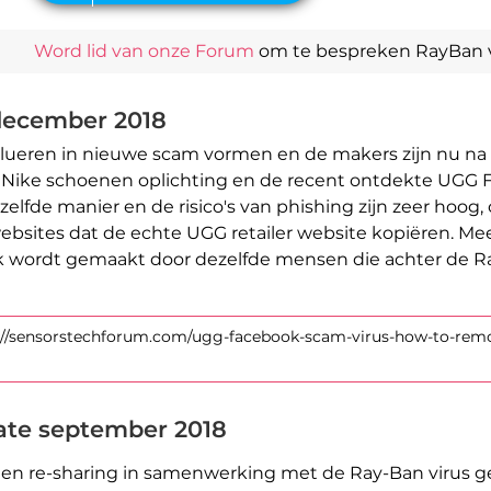
Word lid van onze Forum
om te bespreken RayBan v
december 2018
evolueren in nieuwe scam vormen en de makers zijn nu n
 Nike schoenen oplichting en de recent ontdekte UGG 
zelfde manier en de risico's van phishing zijn zeer hoog
ebsites dat de echte UGG retailer website kopiëren. Me
jk wordt gemaakt door dezelfde mensen die achter de Ray
s://sensorstechforum.com/ugg-facebook-scam-virus-how-to-remov
ate september 2018
men re-sharing in samenwerking met de Ray-Ban virus 