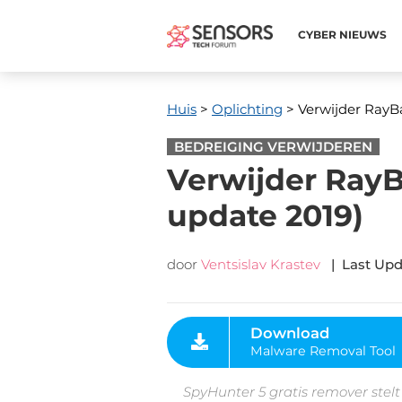
CYBER ​​NIEUWS
Huis
>
Oplichting
> Verwijder RayB
BEDREIGING VERWIJDEREN
Verwijder Ray
update 2019)
door
Ventsislav Krastev
|
Last Upd
Download
Malware Removal Tool
SpyHunter 5 gratis remover stelt