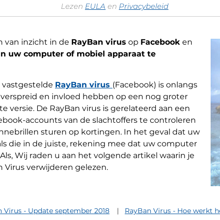
Lezen
EULA
en
Privacybeleid
 van inzicht in de
RayBan virus
op
Facebook
en
van uw computer of mobiel apparaat te
r vastgestelde
RayBan virus
(Facebook) is onlangs
erspreid en invloed hebben op een nog groter
te versie. De RayBan virus is gerelateerd aan een
ebook-accounts van de slachtoffers te controleren
nebrillen sturen op kortingen. In het geval dat uw
oals die in de juiste, rekening mee dat uw computer
 Als, Wij raden u aan het volgende artikel waarin je
 Virus verwijderen gelezen.
 Virus - Update september 2018
RayBan Virus - Hoe werkt h