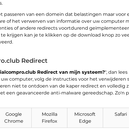
s.
het passeren van een domein dat belastingen maar voor
re of het verwerven van informatie over uw computer ma
enties of andere redirects voortdurend geïmplementeerd
 krijgen kan je te klikken op de download knop zo veel. 
veerd.
o.club Redirect
Tialcompro.club Redirect van mijn systeem?
", dan lee
w computer, volg de instructies voor het verwijderen s
eren niet te ontdoen van de kaper redirect en volledig 
Download
Malware Removal Tool
 met een geavanceerde anti-malware gereedschap. Zo'n
Google
Mozilla
Microsoft
Safari
Chrome
Firefox
Edge