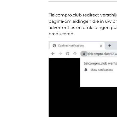
Tialcompro.club redirect versch
pagina-omleidingen die in uw b
advertenties en omleidingen pus
produceren.