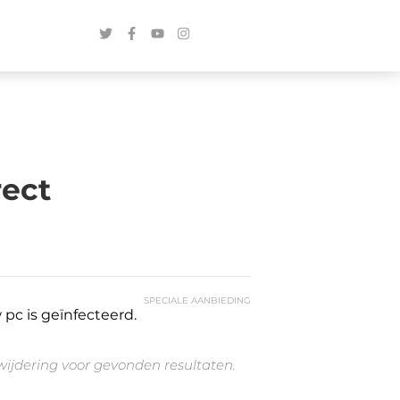
rect
SPECIALE AANBIEDING
pc is geïnfecteerd.
rwijdering voor gevonden resultaten.