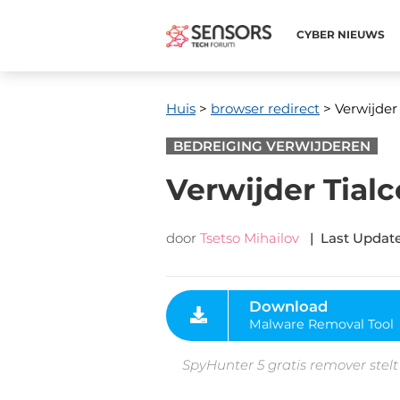
CYBER ​​NIEUWS
Huis
>
browser redirect
> Verwijder
BEDREIGING VERWIJDEREN
Verwijder Tial
door
Tsetso Mihailov
|
Last Updat
Download
Malware Removal Tool
SpyHunter 5 gratis remover stelt