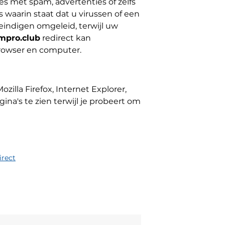
 met spam, advertenties of zelfs
waarin staat dat u virussen of een
eindigen omgeleid, terwijl uw
mpro.club
redirect kan
browser en computer.
illa Firefox, Internet Explorer,
a's te zien terwijl je probeert om
irect