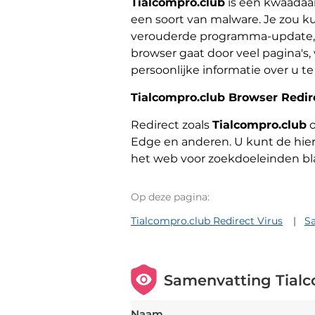
Tialcompro.club
is een kwaadaar
een soort van malware. Je zou k
verouderde programma-update, wa
browser gaat door veel pagina's, 
persoonlijke informatie over u t
Tialcompro.club Browser Redir
Redirect zoals
Tialcompro.club
o
Edge en anderen. U kunt de hier
het web voor zoekdoeleinden bl
Op deze pagina:
Tialcompro.club Redirect Virus
S
Samenvatting Tialc
Naam