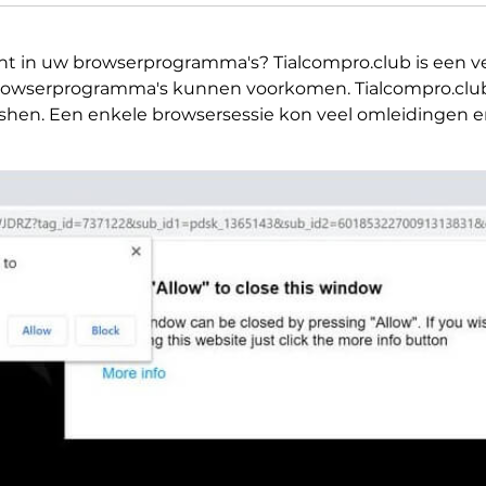
ijnt in uw browserprogramma's? Tialcompro.club is een
rowserprogramma's kunnen voorkomen. Tialcompro.club
hen. Een enkele browsersessie kon veel omleidingen en