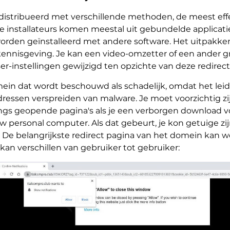
stribueerd met verschillende methoden, de meest effect
ijke installateurs komen meestal uit gebundelde applicati
worden geïnstalleerd met andere software. Het uitpakke
ennisgeving. Je kan een video-omzetter of een ander 
r-instellingen gewijzigd ten opzichte van deze redirect
in dat wordt beschouwd als schadelijk, omdat het lei
ressen verspreiden van malware. Je moet voorzichtig zijn
langs geopende pagina's als je een verborgen download 
uw personal computer. Als dat gebeurt, je kon getuige z
n. De belangrijkste redirect pagina van het domein kan w
an verschillen van gebruiker tot gebruiker: