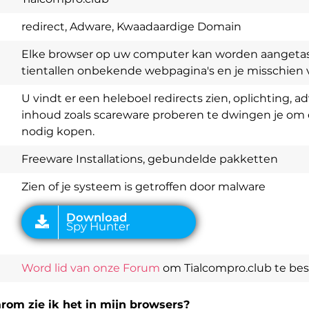
redirect, Adware, Kwaadaardige Domain
Elke browser op uw computer kan worden aangetast
tientallen onbekende webpagina's en je misschien ve
Download
Spy Hunter
U vindt er een heleboel redirects zien, oplichting, 
inhoud zoals scareware proberen te dwingen je om e
nodig kopen.
Freeware Installations, gebundelde pakketten
Zien of je systeem is getroffen door malware
Word lid van onze Forum
om Tialcompro.club te be
rom zie ik het in mijn browsers?