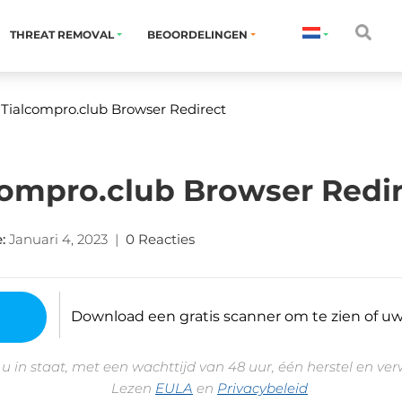
THREAT REMOVAL
BEOORDELINGEN
 Tialcompro.club Browser Redirect
compro.club Browser Redi
e
:
Januari 4, 2023
|
0 Reacties
Download een gratis scanner om te zien of uw 
 u in staat, met een wachttijd van 48 uur, één herstel en ve
Lezen
EULA
en
Privacybeleid