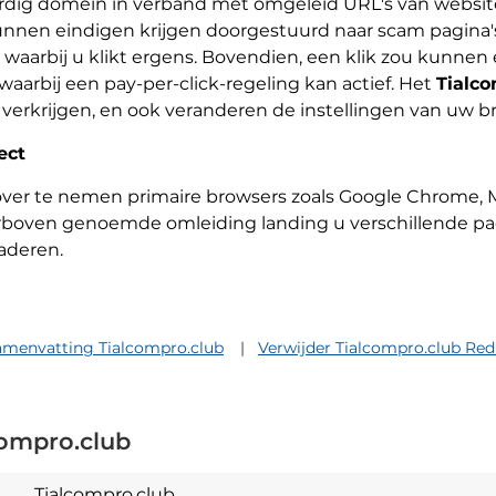
dig domein in verband met omgeleid URL's van websites
unnen eindigen krijgen doorgestuurd naar scam pagina's 
arbij u klikt ergens. Bovendien, een klik zou kunnen 
waarbij een pay-per-click-regeling kan actief. Het
Tialco
e verkrijgen, en ook veranderen de instellingen van uw 
ect
ver te nemen primaire browsers zoals Google Chrome, Moz
boven genoemde omleiding landing u verschillende pagin
aderen.
amenvatting Tialcompro.club
Verwijder Tialcompro.club Red
ompro.club
Tialcompro.club