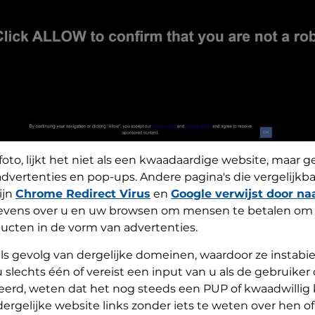
 foto, lijkt het niet als een kwaadaardige website, maar
advertenties en pop-ups. Andere pagina's die vergelijkba
ijn
Chrome Redirect Virus
en
Google verwijst door na
egevens over u en uw browsen om mensen te betalen 
ucten in de vorm van advertenties.
s gevolg van dergelijke domeinen, waardoor ze instabiel e
lechts één of vereist een input van u als de gebruiker 
erd, weten dat het nog steeds een PUP of kwaadwillig 
rgelijke website links zonder iets te weten over hen 