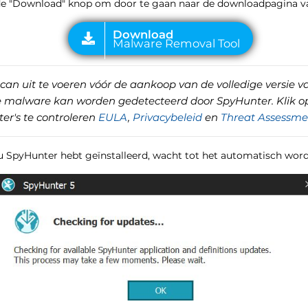
p de "Download" knop om door te gaan naar de downloadpagina v
can uit te voeren vóór de aankoop van de volledige versie v
de malware kan worden gedetecteerd door SpyHunter. Klik o
er's te controleren
EULA
,
Privacybeleid
en
Threat Assessmen
 u SpyHunter hebt geïnstalleerd, wacht tot het automatisch word