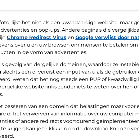
 foto, lijkt het niet als een kwaadaardige website, maar
advertenties en pop-ups. Andere pagina's die vergelijkba
ijn
Chrome Redirect Virus
en
Google verwijst door na
egevens over u en uw browsen om mensen te betalen 
ucten in de vorm van advertenties.
s gevolg van dergelijke domeinen, waardoor ze instabiel e
lechts één of vereist een input van u als de gebruiker 
erd, weten dat het nog steeds een PUP of kwaadwillig 
rgelijke website links zonder iets te weten over hen 
s.
het passeren van een domein dat belastingen maar voor
re of het verwerven van informatie over uw computer ma
enties of andere redirects voortdurend geïmplementeerd
 krijgen kan je te klikken op de download knop zo veel. 
veerd.