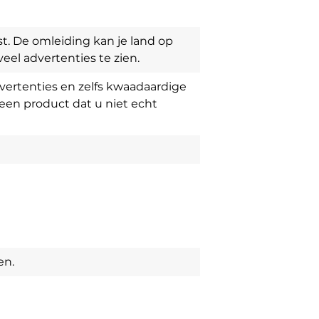
. De omleiding kan je land op
el advertenties te zien.
advertenties en zelfs kwaadaardige
en ​​product dat u niet echt
en.