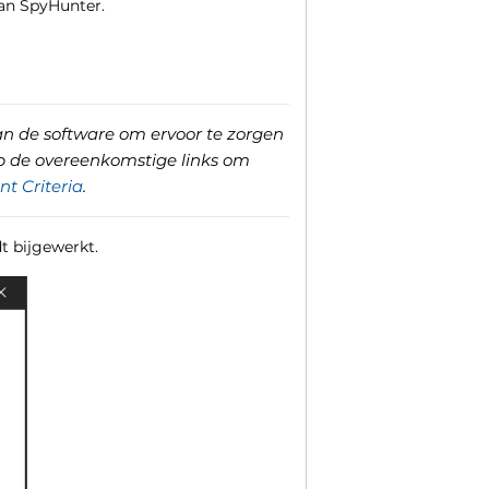
an SpyHunter.
an de software om ervoor te zorgen
p de overeenkomstige links om
t Criteria
.
t bijgewerkt.