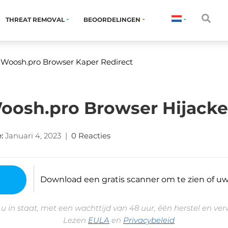
THREAT REMOVAL
BEOORDELINGEN
 Woosh.pro Browser Kaper Redirect
oosh.pro Browser Hijacke
e
:
Januari 4, 2023
|
0 Reacties
Download een gratis scanner om te zien of uw 
 u in staat, met een wachttijd van 48 uur, één herstel en ve
Lezen
EULA
en
Privacybeleid