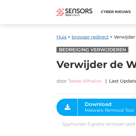
CYBER ​​NIEUWS
Huis
>
browser redirect
> Verwijder
BEDREIGING VERWIJDEREN
Verwijder de W
door
Tsetso Mihailov
|
Last Updat
Download
Malware Removal Tool
SpyHunter 5 gratis remover stelt