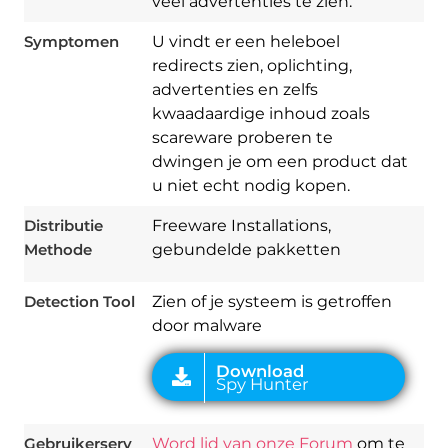
veel advertenties te zien.
Symptomen
U vindt er een heleboel
redirects zien, oplichting,
advertenties en zelfs
kwaadaardige inhoud zoals
Download
scareware proberen te
Spy Hunter
dwingen je om een ​​product dat
u niet echt nodig kopen.
Distributie
Freeware Installations,
Methode
gebundelde pakketten
Detection Tool
Zien of je systeem is getroffen
door malware
Gebruikerserv
Word lid van onze Forum
om te