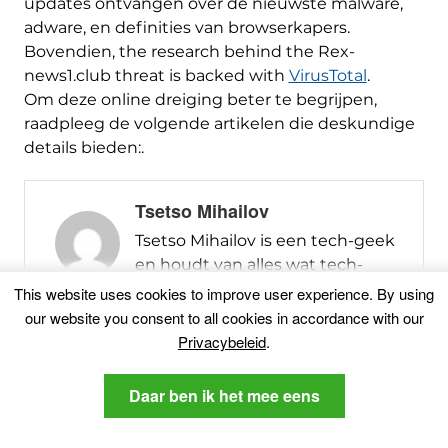
updates ontvangen over de nieuwste malware,
adware, en definities van browserkapers.
Bovendien,
the research behind the Rex-
news1.club threat is backed with
VirusTotal
.
Om deze online dreiging beter te begrijpen,
raadpleeg de volgende artikelen die deskundige
details bieden:.
Tsetso Mihailov
Tsetso Mihailov is een tech-geek
en houdt van alles wat tech-
gerelateerde, met inachtneming
This website uses cookies to improve user experience
.
By using
van het laatste nieuws rondom
our website you consent to all cookies in accordance with our
technologieën. Hij heeft gewerkt
Privacybeleid
.
in IT voor, als systeembeheerder
en een computer reparateur.
Daar ben ik het mee eens
Omgaan met malware sinds zijn
tienerjaren, Hij is vastbesloten