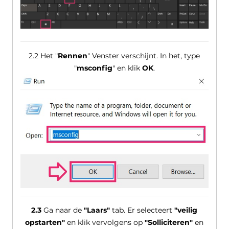
2.2 Het "
Rennen
" Venster verschijnt. In het, type
"
msconfig
" en klik
OK
.
2.3
Ga naar de
"Laars"
tab. Er selecteert
"veilig
opstarten"
en klik vervolgens op
"Solliciteren"
en