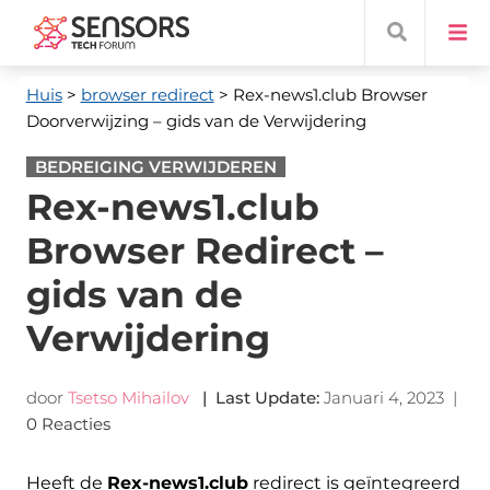
Huis
>
browser redirect
> Rex-news1.club Browser
Doorverwijzing – gids van de Verwijdering
BEDREIGING VERWIJDEREN
Rex-news1.club
Browser Redirect –
gids van de
Verwijdering
door
Tsetso Mihailov
|
Last Update
:
Januari 4, 2023
|
0 Reacties
Heeft de
Rex-news1.club
redirect is geïntegreerd