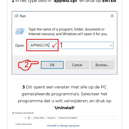
2
In het type veld in "
appwiz.cpl
" en druk op
ENTER
.
3
Dit opent een venster met alle op de PC
geïnstalleerde programma's. Selecteer het
programma dat u wilt verwijderen, en druk op
"
Uninstall
"