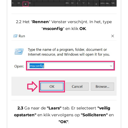
2.2 Het "
Rennen
" Venster verschijnt. In het, type
"
msconfig
" en klik
OK
.
2.3
Ga naar de
"Laars"
tab. Er selecteert
"veilig
opstarten"
en klik vervolgens op
"Solliciteren"
en
"OK"
.