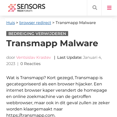
Huis
>
browser redirect
> Transmapp Malware
BEDREIGING VERWIJDEREN
Transmapp Malware
door
Ventsislav Krastev
|
Last Update
:
Januari 4,
2023
|
0 Reacties
Wat is Transmapp? Kort gezegd, Transmapp is
gecategoriseerd als een browser hijacker. Een
internet browser kaper verandert de homepage
en online zoekmachine van de getroffen
webbrowser, maar ook in dit geval zullen ze zeker
worden klaargemaakt naar
https://transmapp.com.