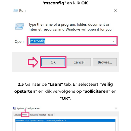
"
msconfig
" en klik
OK
.
2.3
Ga naar de
"Laars"
tab. Er selecteert
"veilig
opstarten"
en klik vervolgens op
"Solliciteren"
en
"OK"
.