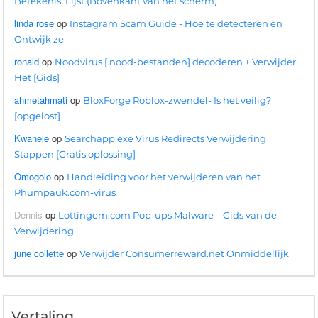
Betekenis, Lijst (Bovenkant van het scherm)
linda rose
op
Instagram Scam Guide - Hoe te detecteren en
Ontwijk ze
ronald
op
Noodvirus [.nood-bestanden] decoderen + Verwijder
Het [Gids]
ahmetahmati
op
BloxForge Roblox-zwendel- Is het veilig?
[opgelost]
Kwanele
op
Searchapp.exe Virus Redirects Verwijdering
Stappen [Gratis oplossing]
Omogolo
op
Handleiding voor het verwijderen van het
Phumpauk.com-virus
Dennis
op
Lottingem.com Pop-ups Malware – Gids van de
Verwijdering
june collette
op
Verwijder Consumerreward.net Onmiddellijk
Vertaling