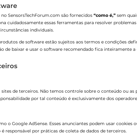
tware
s no SensorsTechForum.com são fornecidos
“como é,”
sem quais
iona cuidadosamente essas ferramentas para resolver problemas
rcunstâncias individuais.
rodutos de software estão sujeitos aos termos e condições defi
o de baixar e usar o software recomendado fica inteiramente a c
ceiros
ites de terceiros. Não temos controle sobre o conteúdo ou as pol
sponsabilidade por tal conteúdo é exclusivamente dos operadores
omo o Google AdSense. Esses anunciantes podem usar cookies o
 responsável por práticas de coleta de dados de terceiros.