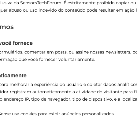
exclusiva da SensorsTechForum. É estritamente proibido copiar o
quer abuso ou uso indevido do conteúdo pode resultar em ação l
amos
você fornece
rmulários, comentar em posts, ou assine nossas newsletters, 
formação que você fornecer voluntariamente.
aticamente
ra melhorar a experiência do usuário e coletar dados analíticos
idor registram automaticamente a atividade do visitante para f
ndereço IP, tipo de navegador, tipo de dispositivo, e a localiz
nse usa cookies para exibir anúncios personalizados.