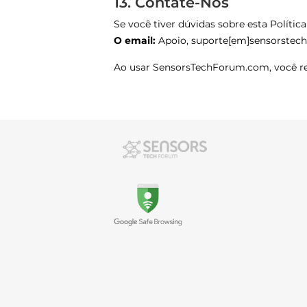
13. Contate-Nos
Se você tiver dúvidas sobre esta Polític
O email:
Apoio, suporte[em]sensorste
Ao usar SensorsTechForum.com, você re