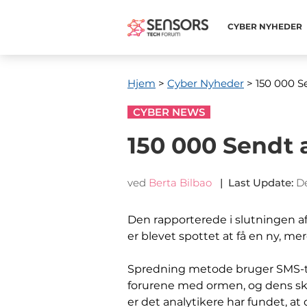
CYBER ​​NYHEDER
Hjem
>
Cyber ​​Nyheder
> 150 000 S
CYBER NEWS
150 000 Sendt 
ved
Berta Bilbao
|
Last Update
:
D
Den rapporterede i slutningen af ​
er blevet spottet at få en ny, me
Spredning metode bruger SMS-tje
forurene med ormen, og dens ska
er det analytikere har fundet, at 