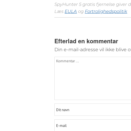
SpyHunter 5 gratis fjernelse giver 
Læs
EULA
og
Fortrolighedspolitik
Efterlad en kommentar
Din e-mail-adresse vil ikke blive o