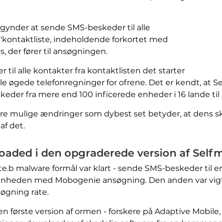
egynder at sende SMS-beskeder til alle
'kontaktliste, indeholdende forkortet med
, der fører til ansøgningen.
 til alle kontakter fra kontaktlisten det starter
lle øgede telefonregninger for ofrene. Det er kendt, at S
der fra mere end 100 inficerede enheder i 16 lande til 
ere mulige ændringer som dybest set betyder, at dens s
af det.
oaded i den opgraderede version af Selfm
ite.b malware formål var klart - sende SMS-beskeder til 
s enheden med Mobogenie ansøgning. Den anden var vigt
søgning rate.
 første version af ormen - forskere på Adaptive Mobile, 