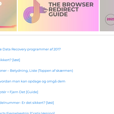
te Data Recovery programmer af 2017
kkert? [løst]
ner – Betydning, Liste (Toppen af ​​skærmen)
- hvordan man kan opdage og omgå dem
ptér + Fjern Det [Guide]
elnummer- Er det sikkert? [løst]
ts Fjernelsestrin [Gratis løsning]