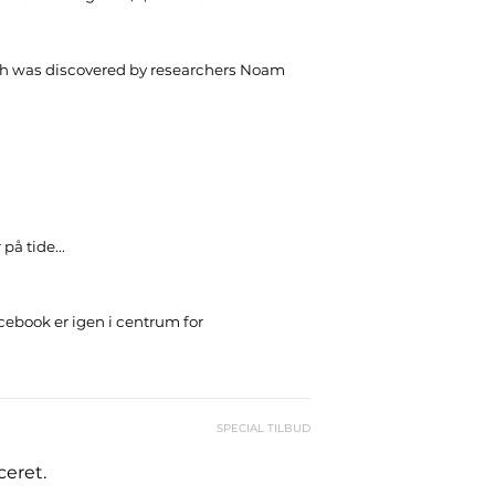
h was discovered by researchers Noam
 på tide...
cebook er igen i centrum for
SPECIAL TILBUD
ceret.