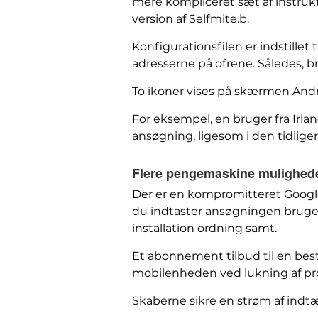
mere kompliceret sæt af instrukt
version af Selfmite.b.
Konfigurationsfilen er indstillet 
adresserne på ofrene. Således, br
To ikoner vises på skærmen Andro
For eksempel, en bruger fra Irl
ansøgning, ligesom i den tidliger
Flere pengemaskine muligheder
Der er en kompromitteret Google
du indtaster ansøgningen brugern
installation ordning samt.
Et abonnement tilbud til en bes
mobilenheden ved lukning af pr
Skaberne sikre en strøm af indt