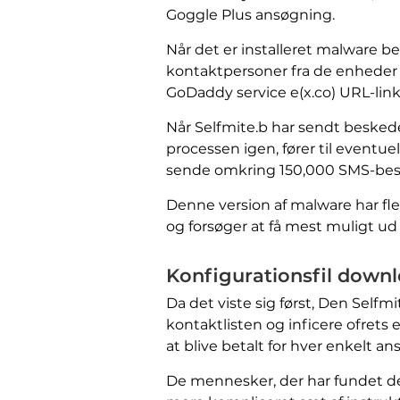
Goggle Plus ansøgning.
Når det er installeret malware b
kontaktpersoner fra de enheder 
GoDaddy service e(x.co) URL-links
Når Selfmite.b har sendt beskeder
processen igen, fører til eventue
sende omkring 150,000 SMS-beske
Denne version af malware har fl
og forsøger at få mest muligt ud 
Konfigurationsfil downl
Da det viste sig først, Den Selfm
kontaktlisten og inficere ofret
at blive betalt for hver enkelt an
De mennesker, der har fundet den