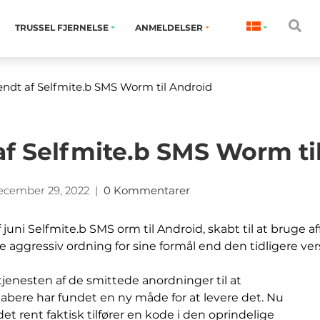
TRUSSEL FJERNELSE
ANMELDELSER
endt af Selfmite.b SMS Worm til Android
af Selfmite.b SMS Worm ti
ecember 29, 2022
|
0 Kommentarer
​juni Selfmite.b SMS orm til Android, skabt til at bruge af
re aggressiv ordning for sine formål end den tidligere ver
nesten af ​​de smittede anordninger til at
bere har fundet en ny måde for at levere det. Nu
det rent faktisk tilfører en kode i den oprindelige