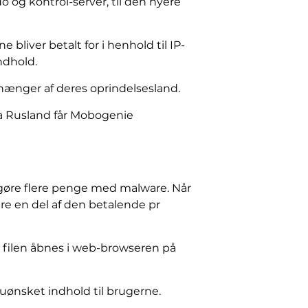
 og kontrol-server, til den nyere
 bliver betalt for i henhold til IP-
ndhold.
fhænger af deres oprindelsesland.
ra Rusland får Mobogenie
 gøre flere penge med malware. Når
re en del af den betalende pr
n filen åbnes i web-browseren på
uønsket indhold til brugerne.