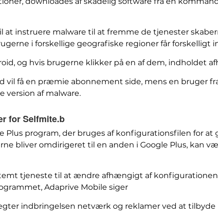
ioner, downloades af skadelig software fra en kommando
til at instruere malware til at fremme de tjenester skaberne
ugerne i forskellige geografiske regioner får forskelligt i
id, og hvis brugerne klikker på en af ​​dem, indholdet a
and vil få en præmie abonnement side, mens en bruger f
e version af malware.
 for Selfmite.b
 Plus program, der bruges af konfigurationsfilen for at
e bliver omdirigeret til en anden i Google Plus, kan væ
temt tjeneste til at ændre afhængigt af konfiguratione
ogrammet, Adaprive Mobile siger
ægter indbringelsen netværk og reklamer ved at tilbyde 