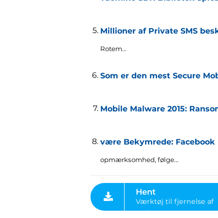
Millioner af Private SMS be
Rotem..
.
Som er den mest Secure Mobi
Hent
Værktøj til fjernelse af
Mobile Malware 2015: Ranso
malware
være Bekymrede: Facebook 
opmærksomhed, følge...