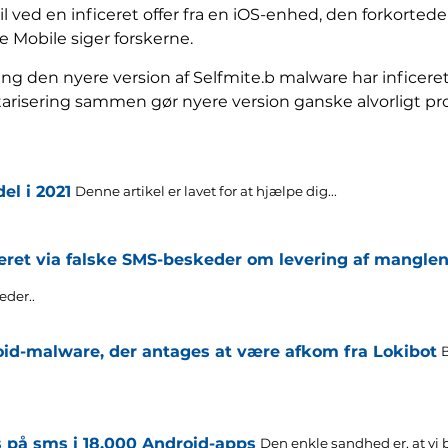
 ved en inficeret offer fra en iOS-enhed, den forkortede 
e Mobile siger forskerne.
ng den nyere version af Selfmite.b malware har inficeret
arisering sammen gør nyere version ganske alvorligt pro
el i 2021
Denne artikel er lavet for at hjælpe dig...
eret via falske SMS-beskeder om levering af mangle
eder..
oid-malware, der antages at være afkom fra Lokibot
B
 på sms i 18,000 Android-apps
Den enkle sandhed er, at vi b