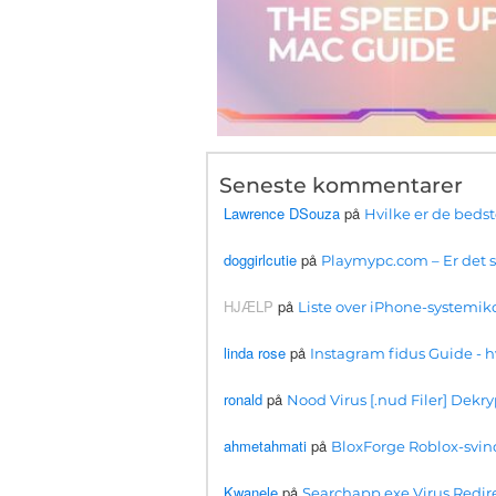
Seneste kommentarer
Lawrence DSouza
på
Hvilke er de beds
doggirlcutie
på
Playmypc.com – Er det si
HJÆLP
på
Liste over iPhone-systemiko
linda rose
på
Instagram fidus Guide 
ronald
på
Nood Virus [.nud Filer] Dekry
ahmetahmati
på
BloxForge Roblox-svind
Kwanele
på
Searchapp.exe Virus Redirec