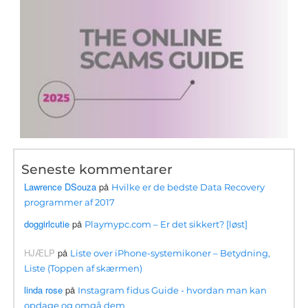
Seneste kommentarer
Lawrence DSouza
på
Hvilke er de bedste Data Recovery
programmer af 2017
doggirlcutie
på
Playmypc.com – Er det sikkert? [løst]
HJÆLP
på
Liste over iPhone-systemikoner – Betydning,
Liste (Toppen af ​​skærmen)
linda rose
på
Instagram fidus Guide - hvordan man kan
opdage og omgå dem