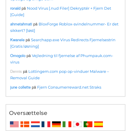
ronald
på
Nood Virus [.nud Filer] Dekryptér + Fjern Det
[Guide]
ahmetahmati
på
BloxForge Roblox-svindelnummer- Er det
sikkert? [løst]
Kwanele
på
Searchapp.exe Virus Redirects Fjernelsestrin
[Gratis løsning]
Omogolo
på
Vejledning til fjernelse af Phumpauk.com-
virus
Dennis
på
Lottingem.com pop op-vinduer Malware –
Removal Guide
june collette
på
Fjern Consumerreward.net Straks
Oversættelse