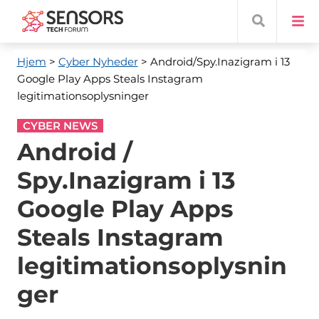
Hjem
>
Cyber ​​Nyheder
> Android/Spy.Inazigram i 13
Google Play Apps Steals Instagram
legitimationsoplysninger
CYBER NEWS
Android /
Spy.Inazigram i 13
Google Play Apps
Steals Instagram
legitimationsoplysnin
ger