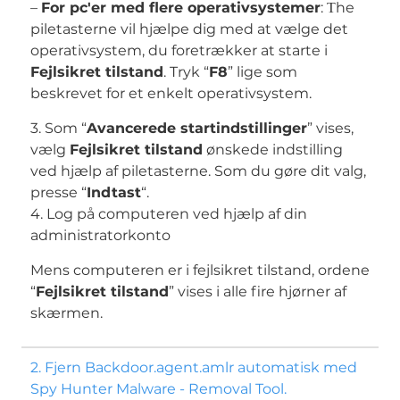
–
For pc'er med flere operativsystemer
: Тhe
piletasterne vil hjælpe dig med at vælge det
operativsystem, du foretrækker at starte i
Fejlsikret tilstand
. Tryk “
F8
” lige som
beskrevet for et enkelt operativsystem.
3. Som “
Avancerede startindstillinger
” vises,
vælg
Fejlsikret tilstand
ønskede indstilling
ved hjælp af piletasterne. Som du gøre dit valg,
presse “
Indtast
“.
4. Log på computeren ved hjælp af din
administratorkonto
Mens computeren er i fejlsikret tilstand, ordene
“
Fejlsikret tilstand
” vises i alle fire hjørner af
skærmen.
2. Fjern Backdoor.agent.amlr automatisk med
Spy Hunter Malware - Removal Tool.