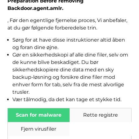
Preparation before removing
Backdoor.agent.amlr
.
, Før den egentlige fjernelse proces, Vi anbefaler,
at du gør følgende forberedelse trin.
Sørg for at have disse instruktioner altid åben
og foran dine øjne.
Gør en sikkerhedskopi af alle dine filer, selv om
de kunne blive beskadiget. Du bør
sikkerhedskopiere dine data med en sky
Hent
backup-løsning og forsikre dine filer mod
Værktøj til fjernelse af
enhver form for tab, selv fra de mest alvorlige
malware
trusler.
Vær tålmodig, da det kan tage et stykke tid.
Scan for malware
Rette registre
Fjern virusfiler