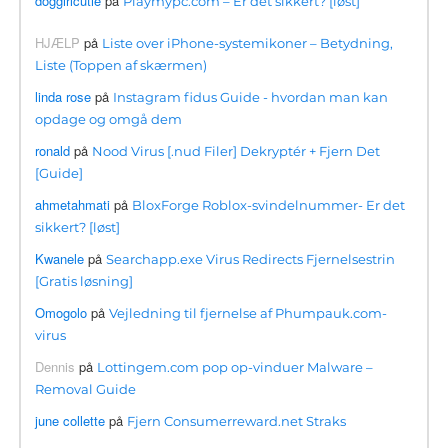
doggirlcutie
på
Playmypc.com – Er det sikkert? [løst]
HJÆLP
på
Liste over iPhone-systemikoner – Betydning,
Liste (Toppen af ​​skærmen)
linda rose
på
Instagram fidus Guide - hvordan man kan
opdage og omgå dem
ronald
på
Nood Virus [.nud Filer] Dekryptér + Fjern Det
[Guide]
ahmetahmati
på
BloxForge Roblox-svindelnummer- Er det
sikkert? [løst]
Kwanele
på
Searchapp.exe Virus Redirects Fjernelsestrin
[Gratis løsning]
Omogolo
på
Vejledning til fjernelse af Phumpauk.com-
virus
Dennis
på
Lottingem.com pop op-vinduer Malware –
Removal Guide
june collette
på
Fjern Consumerreward.net Straks