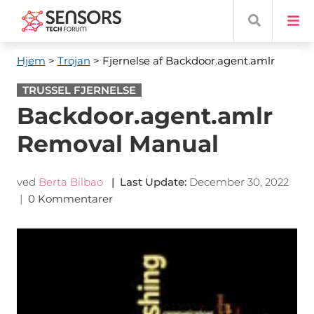
Hjem
>
Trojan
> Fjernelse af Backdoor.agent.amlr
TRUSSEL FJERNELSE
Backdoor.agent.amlr
Removal Manual
ved
Berta Bilbao
|
Last Update
:
December 30, 2022
|
0 Kommentarer