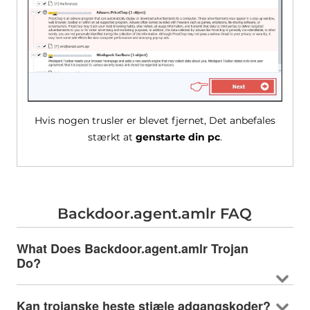
Hvis nogen trusler er blevet fjernet, Det anbefales
stærkt at
genstarte din pc
.
Backdoor.agent.amlr FAQ
What Does Backdoor.agent.amlr Trojan
Do
?
Kan trojanske heste stjæle adgangskoder?