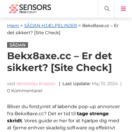
Hjem
>
SÅDAN HJÆLPELINJER
> Bekx8axe.cc
– Er
det sikkert? [Site Check]
SÅDAN
Bekx8axe.cc – Er det
sikkert? [Site Check]
ved
Ventsislav Krastev
|
Last Update
:
Maj 10, 2024
|
0 Kommentarer
Bliver du forstyrret af løbende pop-up annoncer
fra Bekx8axe.cc? Det er tid til
tage strenge
skridt
. Vores guide er her for at hjælpe dig med
at fjerne enhver skadelig software og effektivt