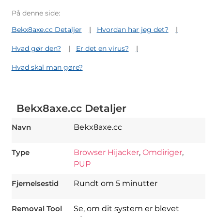
På denne side:
Bekx8axe.cc Detaljer
Hvordan har jeg det?
Hvad gør den?
Er det en virus?
Hvad skal man gøre?
Bekx8axe.cc Detaljer
Navn
Bekx8axe.cc
Type
Browser Hijacker
,
Omdiriger
,
PUP
Download
Fjernelsestid
Rundt om 5 minutter
Spy Hunter
Removal Tool
Se, om dit system er blevet