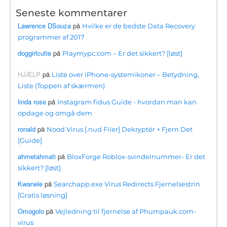
Seneste kommentarer
Lawrence DSouza
på
Hvilke er de bedste Data Recovery
programmer af 2017
doggirlcutie
på
Playmypc.com – Er det sikkert? [løst]
HJÆLP
på
Liste over iPhone-systemikoner – Betydning,
Liste (Toppen af ​​skærmen)
linda rose
på
Instagram fidus Guide - hvordan man kan
opdage og omgå dem
ronald
på
Nood Virus [.nud Filer] Dekryptér + Fjern Det
[Guide]
ahmetahmati
på
BloxForge Roblox-svindelnummer- Er det
sikkert? [løst]
Kwanele
på
Searchapp.exe Virus Redirects Fjernelsestrin
[Gratis løsning]
Omogolo
på
Vejledning til fjernelse af Phumpauk.com-
virus