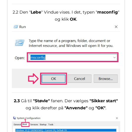
2.2 Den "
Løbe
" Vindue vises. I det, typen "
msconfig
"
og klik
OK
.
2.3
Gå til
"Støvle"
fanen. Der vælges
"Sikker start"
og klik derefter på
"Anvende"
og
"OK"
.