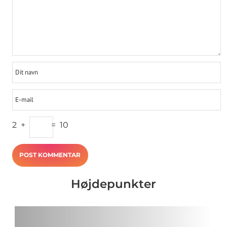
2
+
=
10
Højdepunkter