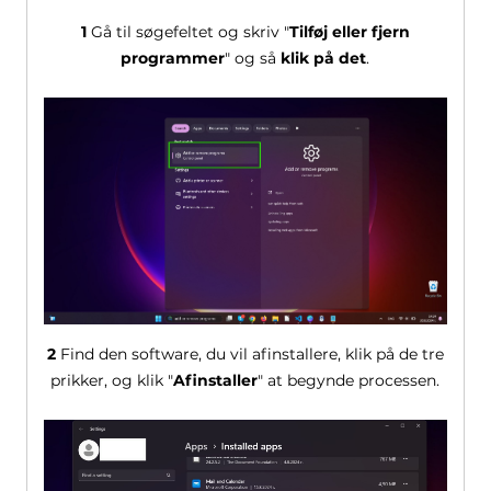
1
Gå til søgefeltet og skriv "
Tilføj eller fjern
programmer
" og så
klik på det
.
2
Find den software, du vil afinstallere, klik på de tre
prikker, og klik "
Afinstaller
" at begynde processen.