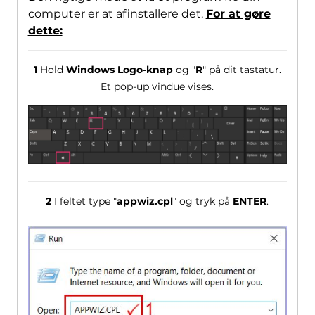
computer er at afinstallere det.
For at gøre
dette:
1
Hold
Windows Logo-knap
og "
R
" på dit tastatur.
Et pop-up vindue vises.
2
I feltet type "
appwiz.cpl
" og tryk på
ENTER
.