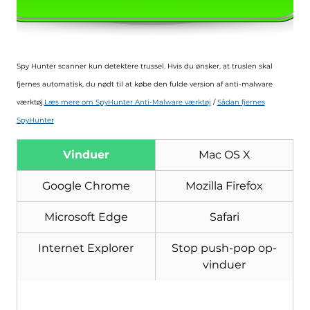
Spy Hunter scanner kun detektere trussel. Hvis du ønsker, at truslen skal
fjernes automatisk, du nødt til at købe den fulde version af anti-malware
værktøj.
Læs mere om SpyHunter Anti-Malware værktøj
/
Sådan fjernes
SpyHunter
Vinduer
Mac OS X
Google Chrome
Mozilla Firefox
Microsoft Edge
Safari
Hent
Internet Explorer
Stop push-pop op-
Værktøj til fjernelse af
vinduer
malware