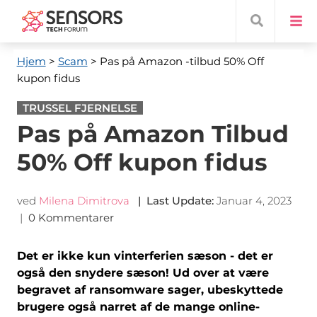
Hjem
>
Scam
> Pas på Amazon -tilbud 50% Off
kupon fidus
TRUSSEL FJERNELSE
Pas på Amazon Tilbud
50% Off kupon fidus
ved
Milena Dimitrova
|
Last Update
:
Januar 4, 2023
|
0 Kommentarer
Det er ikke kun vinterferien sæson - det er
også den snydere sæson! Ud over at være
begravet af ransomware sager, ubeskyttede
brugere også narret af de mange online-