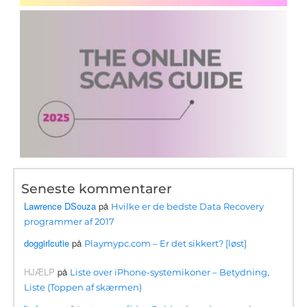
Seneste kommentarer
Lawrence DSouza
på
Hvilke er de bedste Data Recovery
programmer af 2017
doggirlcutie
på
Playmypc.com – Er det sikkert? [løst]
HJÆLP
på
Liste over iPhone-systemikoner – Betydning,
Liste (Toppen af ​​skærmen)