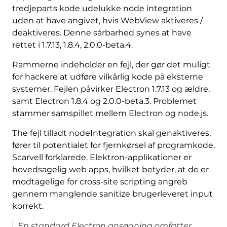
tredjeparts kode udelukke node integration
uden at have angivet, hvis WebView aktiveres /
deaktiveres. Denne sårbarhed synes at have
rettet i 1.7.13, 1.8.4, 2.0.0-beta.4.
Rammerne indeholder en fejl, der gør det muligt
for hackere at udføre vilkårlig kode på eksterne
systemer. Fejlen påvirker Electron 1.7.13 og ældre,
samt Electron 1.8.4 og 2.0.0-beta.3. Problemet
stammer samspillet mellem Electron og node.js.
Тhe fejl tilladt nodeIntegration skal genaktiveres,
fører til potentialet for fjernkørsel af programkode,
Scarvell forklarede. Elektron-applikationer er
hovedsagelig web apps, hvilket betyder, at de er
modtagelige for cross-site scripting angreb
gennem manglende sanitize brugerleveret input
korrekt.
En standard Electron ansøgning omfatter