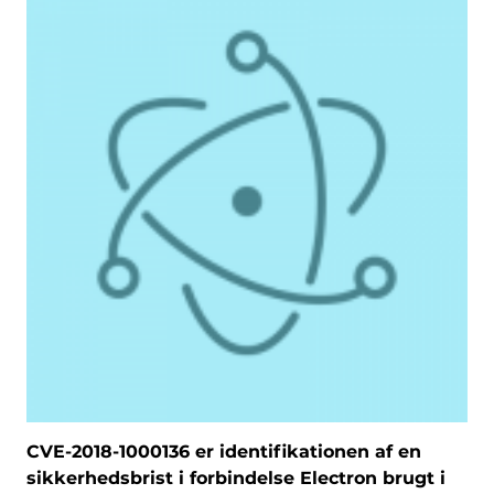
CVE-2018-1000136 er identifikationen af ​​en
sikkerhedsbrist i forbindelse Electron brugt i