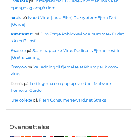
linda rose
på
Instagram fidus Guide - hvordan man kan
opdage og omgå dem
ronald
på
Nood Virus [.nud Filer] Dekryptér + Fjern Det
[Guide]
ahmetahmati
på
BloxForge Roblox-svindelnummer- Er det
sikkert? [løst]
Kwanele
på
Searchapp.exe Virus Redirects Fjernelsestrin
[Gratis løsning]
Omogolo
på
Vejledning til fjernelse af Phumpauk.com-
virus
Dennis
på
Lottingem.com pop op-vinduer Malware –
Removal Guide
june collette
på
Fjern Consumerreward.net Straks
Oversættelse