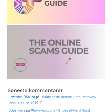
Seneste kommentarer
Lawrence DSouza
på
Hvilke er de bedste Data Recovery
programmer af 2017
doggirlcutie
på
Playmypc.com – Er det sikkert? [løst]