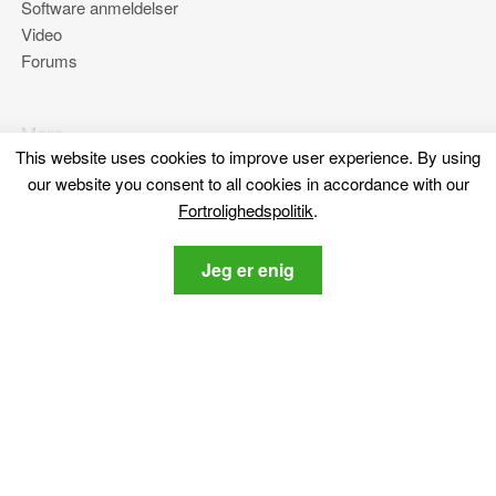
Software anmeldelser
Video
Forums
Mere
This website uses cookies to improve user experience
.
By using
Om os
our website you consent to all cookies in accordance with our
Fortrolighedspolitik
Fortrolighedspolitik
.
Kontakt os
Jeg er enig
Bliv hængende
Tilmeld dig vores nyhedsbrev om de nyeste cybersikkerhed
og tech-relaterede nyheder.
Fortrolighedspolitik
Jeg accepterer SensorsTechForum