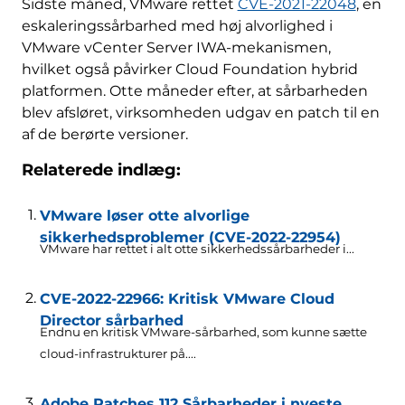
Sidste måned, VMware rettet
CVE-2021-22048
, en
eskaleringssårbarhed med høj alvorlighed i
VMware vCenter Server IWA-mekanismen,
hvilket også påvirker Cloud Foundation hybrid
platformen. Otte måneder efter, at sårbarheden
blev afsløret, virksomheden udgav en patch til en
af de berørte versioner.
Relaterede indlæg:
VMware løser otte alvorlige
sikkerhedsproblemer (CVE-2022-22954)
VMware har rettet i alt otte sikkerhedssårbarheder i...
CVE-2022-22966: Kritisk VMware Cloud
Director sårbarhed
Endnu en kritisk VMware-sårbarhed, som kunne sætte
cloud-infrastrukturer på....
Adobe Patches 112 Sårbarheder i nyeste