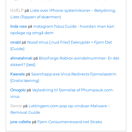
HJÆLP
på
Liste over iPhone-systemikoner – Betydning,
Liste (Toppen af ​​skærmen)
linda rose
på
Instagram fidus Guide - hvordan man kan
opdage og omgå dem
ronald
på
Nood Virus [.nud Filer] Dekryptér + Fjern Det
[Guide]
ahmetahmati
på
BloxForge Roblox-svindelnummer- Er det
sikkert? [løst]
Kwanele
på
Searchapp.exe Virus Redirects Fjernelsestrin
[Gratis løsning]
Omogolo
på
Vejledning til fjernelse af Phumpauk.com-
virus
Dennis
på
Lottingem.com pop op-vinduer Malware –
Removal Guide
june collette
på
Fjern Consumerreward.net Straks