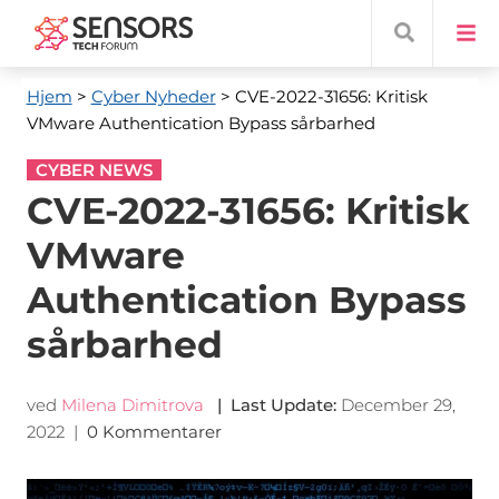
Hjem
>
Cyber ​​Nyheder
> CVE-2022-31656: Kritisk
VMware Authentication Bypass sårbarhed
CYBER NEWS
CVE-2022-31656: Kritisk
VMware
Authentication Bypass
sårbarhed
ved
Milena Dimitrova
|
Last Update
:
December 29,
2022
|
0 Kommentarer