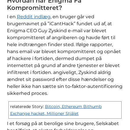
Hvordan har Enigma Få
Kompromitteret?
I en
Reddit indlæg
, en bruger går ved
brugernavnet på ”iCantHack” fundet ud af, at
Enigma CEO Guy Zyskind e-mail var blevet
kompromitteret af angriberen og havde ført til
hele indtrængen finder sted. Ifølge rapporter,
hans email var blevet kompromitteret og opnået
af hackere i fortiden, dermed dumpet på
internettet på grund af andre tjenester er blevet
infiltreret i fortiden. angiveligt, Zyskind aldrig
ændret sit password efter disse hændelser og
heller ikke han sætte sin to-faktor-autentificering
sikkerhed proces.
relaterede Story:
Bitcoin, Ethereum Bithumb
Exchange hacket, Millioner Stjålet
I et forsøg på at berolige sine brugere, Selskabet