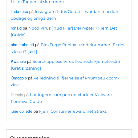
Liste (Toppen af ​​skærmen)
linda rose
på
Instagram fidus Guide - hvordan man kan
opdage og omgå dem
ronald
på
Nood Virus [.nud Filer] Dekryptér + Fjern Det
[Guide]
ahmetahmati
på
BloxForge Roblox-svindelnummer- Er det
sikkert? [løst]
Kwanele
på
Searchapp.exe Virus Redirects Fjernelsestrin
[Gratis løsning]
Omogolo
på
Vejledning til fjernelse af Phumpauk.com-
virus
Dennis
på
Lottingem.com pop op-vinduer Malware –
Removal Guide
june collette
på
Fjern Consumerreward.net Straks