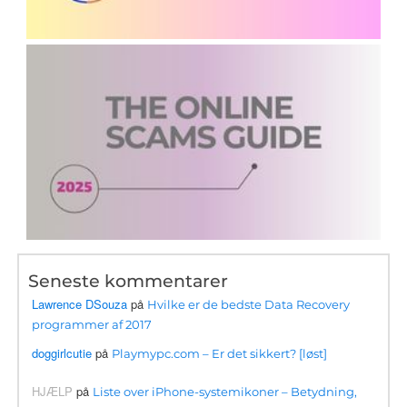
Seneste kommentarer
Lawrence DSouza
på
Hvilke er de bedste Data Recovery
programmer af 2017
doggirlcutie
på
Playmypc.com – Er det sikkert? [løst]
HJÆLP
på
Liste over iPhone-systemikoner – Betydning,