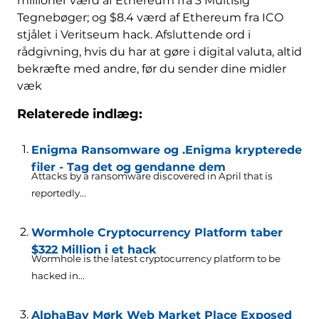
millioner værd af Ethereum fra 3 Multisig
Tegnebøger; og $8.4 værd af Ethereum fra ICO
stjålet i Veritseum hack. Afsluttende ord i
rådgivning, hvis du har at gøre i digital valuta, altid
bekræfte med andre, før du sender dine midler
væk
Relaterede indlæg:
Enigma Ransomware og .Enigma krypterede
filer - Tag det og gendanne dem
Attacks by a ransomware discovered in April that is
reportedly..
.
Wormhole Cryptocurrency Platform taber
$322 Million i et hack
Wormhole is the latest cryptocurrency platform to be
hacked in..
.
AlphaBay Mørk Web Market Place Exposed