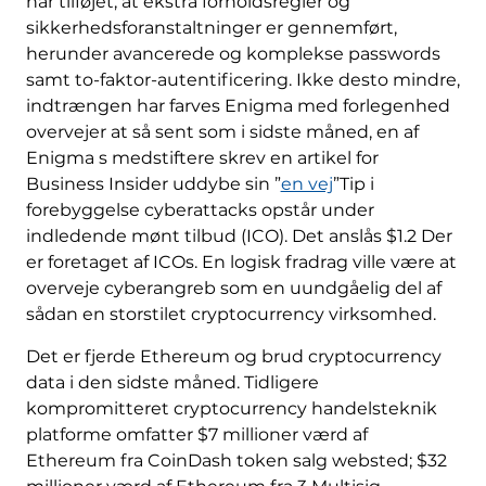
har tilføjet, at ekstra forholdsregler og
sikkerhedsforanstaltninger er gennemført,
herunder avancerede og komplekse passwords
samt to-faktor-autentificering. Ikke desto mindre,
indtrængen har farves Enigma med forlegenhed
overvejer at så sent som i sidste måned, en af ​​
Enigma s medstiftere skrev en artikel for
Business Insider uddybe sin ”
en vej
”Tip i
forebyggelse cyberattacks opstår under
indledende mønt tilbud (ICO). Det anslås $1.2 Der
er foretaget af ICOs. En logisk fradrag ville være at
overveje cyberangreb som en uundgåelig del af
sådan en storstilet cryptocurrency virksomhed.
Det er fjerde Ethereum og brud cryptocurrency
data i den sidste måned. Tidligere
kompromitteret cryptocurrency handelsteknik
platforme omfatter $7 millioner værd af
Ethereum fra CoinDash token salg websted; $32