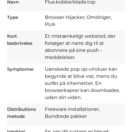
Navn
Flue.kobberblade.top
Type
Browser Hijacker, Omdiriger,
PUA
Kort
Et mistænkeligt websted, der
beskrivelse
forsøger at narre dig til at
abonnere på sine push -
meddelelser.
Symptomer
Uønskede pop op-vinduer kan
begynde at blive vist, mens du
Download
Spy Hunter
surfer på internettet. En
browserkaprer kan downloades
uden din viden.
Distributions
Freeware installationer,
metode
Bundtede pakker
Værktøj
Se, om dit system er blevet