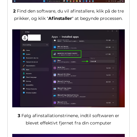
2
Find den software, du vil afinstallere, klik på de tre
prikker, og klik "
Afinstaller
" at begynde processen.
3
Følg afinstallationstrinene, indtil softwaren er
blevet effektivt fjernet fra din computer