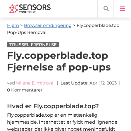
Hjem
>
Browser omdirigering
> Fly.copperblade.top
Pop-Ups Removal
TRUSSEL FJERNELSE
Fly.copperblade.top
Fjernelse af pop-ups
ved
Milena Dimitrova
|
Last Update
:
April 12, 2023
|
0 Kommentarer
Hvad er Fly.copperblade.top?
Fly.copperblade.top er en mistænkelig
hjemmeside. Internettet er fyldt med lignende
websteder, der ikke giver noget meningsfuldt