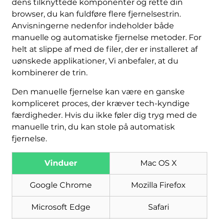
dens tilknyttede komponenter og rette din
browser, du kan fuldføre flere fjernelsestrin.
Anvisningerne nedenfor indeholder både
manuelle og automatiske fjernelse metoder. For
helt at slippe af med de filer, der er installeret af
uønskede applikationer, Vi anbefaler, at du
kombinerer de trin.
Den manuelle fjernelse kan være en ganske
kompliceret proces, der kræver tech-kyndige
færdigheder. Hvis du ikke føler dig tryg med de
Hent
manuelle trin, du kan stole på automatisk
Værktøj til fjernelse af
fjernelse.
malware
Vinduer
Mac OS X
Google Chrome
Mozilla Firefox
Microsoft Edge
Safari