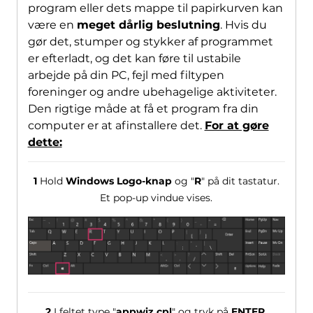
program eller dets mappe til papirkurven kan
være en
meget dårlig beslutning
. Hvis du
gør det, stumper og stykker af programmet
er efterladt, og det kan føre til ustabile
arbejde på din PC, fejl med filtypen
foreninger og andre ubehagelige aktiviteter.
Den rigtige måde at få et program fra din
computer er at afinstallere det.
For at gøre
dette:
1
Hold
Windows Logo-knap
og "
R
" på dit tastatur.
Et pop-up vindue vises.
2
I feltet type "
appwiz.cpl
" og tryk på
ENTER
.