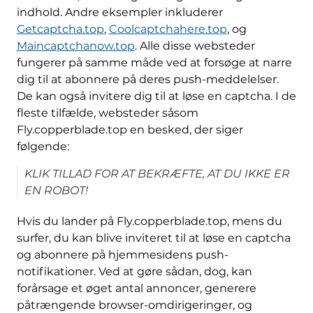
indhold. Andre eksempler inkluderer
Getcaptcha.top
,
Coolcaptchahere.top
, og
Maincaptchanow.top
. Alle disse websteder
fungerer på samme måde ved at forsøge at narre
dig til at abonnere på deres push-meddelelser.
De kan også invitere dig til at løse en captcha. I de
fleste tilfælde, websteder såsom
Fly.copperblade.top en besked, der siger
følgende:
KLIK TILLAD FOR AT BEKRÆFTE, AT DU IKKE ER
EN ROBOT!
Hvis du lander på Fly.copperblade.top, mens du
surfer, du kan blive inviteret til at løse en captcha
og abonnere på hjemmesidens push-
notifikationer. Ved at gøre sådan, dog, kan
forårsage et øget antal annoncer, generere
påtrængende browser-omdirigeringer, og