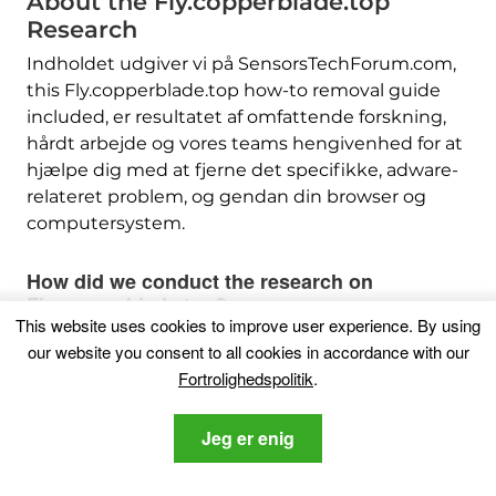
About the Fly.copperblade.top
Research
Indholdet udgiver vi på SensorsTechForum.com,
this Fly.copperblade.top how-to removal guide
included
, er resultatet af omfattende forskning,
hårdt arbejde og vores teams hengivenhed for at
hjælpe dig med at fjerne det specifikke, adware-
relateret problem, og gendan din browser og
computersystem.
How did we conduct the research on
Fly.copperblade.top
?
This website uses cookies to improve user experience
.
By using
Bemærk venligst, at vores forskning er baseret på
our website you consent to all cookies in accordance with our
uafhængig undersøgelse. Vi er i kontakt med
Fortrolighedspolitik
.
uafhængige sikkerhedsforskere, takket være, at
vi modtager daglige opdateringer om den
Jeg er enig
seneste malware, adware, og browser hijacker
definitioner.