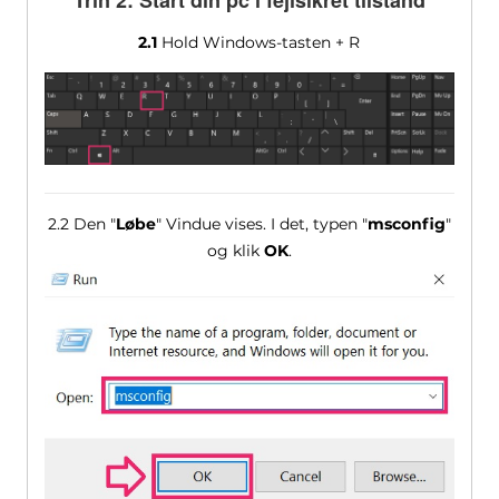
Trin 2: Start din pc i fejlsikret tilstand
2.1
Hold Windows-tasten + R
2.2 Den "
Løbe
" Vindue vises. I det, typen "
msconfig
"
og klik
OK
.