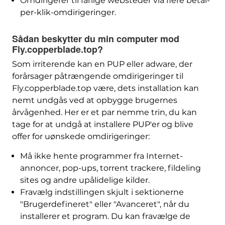
Omdirigerer til farlige websteder via flere betal-
per-klik-omdirigeringer.
Sådan beskytter du min computer mod
Fly.copperblade.top?
Som irriterende kan en PUP eller adware, der
forårsager påtrængende omdirigeringer til
Fly.copperblade.top være, dets installation kan
nemt undgås ved at opbygge brugernes
årvågenhed. Her er et par nemme trin, du kan
tage for at undgå at installere PUP'er og blive
offer for uønskede omdirigeringer:
Må ikke hente programmer fra Internet-
annoncer, pop-ups, torrent trackere, fildeling
sites og andre upålidelige kilder.
Fravælg indstillingen skjult i sektionerne
"Brugerdefineret" eller "Avanceret", når du
installerer et program. Du kan fravælge de