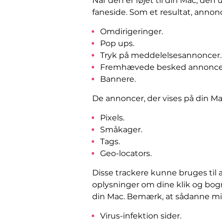
Når den er føjet til din Mac, de
faneside. Som et resultat, annonc
Omdirigeringer.
Pop ups.
Tryk på meddelelsesannoncer.
Fremhævede besked annonce
Bannere.
De annoncer, der vises på din Mac
Pixels.
Småkager.
Tags.
Geo-locators.
Disse trackere kunne bruges til 
oplysninger om dine klik og bo
din Mac. Bemærk, at sådanne mis
Virus-infektion sider.