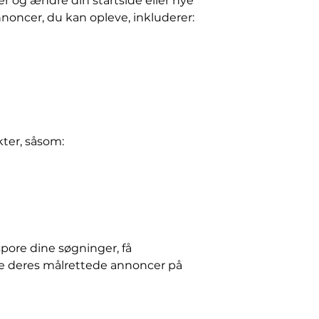
r og ændre din startside eller nye
nnoncer, du kan opleve, inkluderer:
kter, såsom:
spore dine søgninger, få
e deres målrettede annoncer på