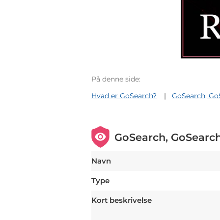
På denne side:
Hvad er GoSearch?
GoSearch, Go
GoSearch, GoSearch
Navn
Type
Kort beskrivelse