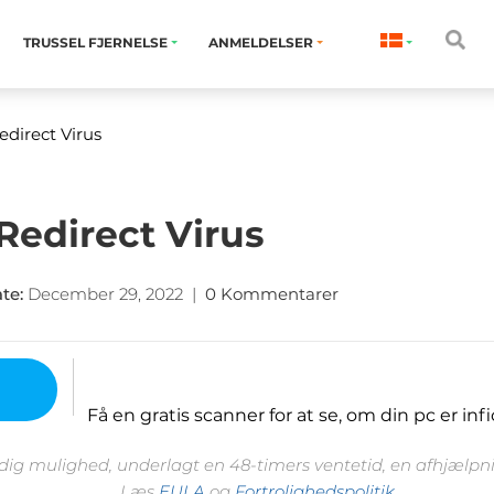
TRUSSEL FJERNELSE
ANMELDELSER
direct Virus
edirect Virus
ate
:
December 29, 2022
|
0 Kommentarer
Få en gratis scanner for at se, om din pc er infi
 dig mulighed, underlagt en 48-timers ventetid, en afhjælpnin
Læs
EULA
og
Fortrolighedspolitik