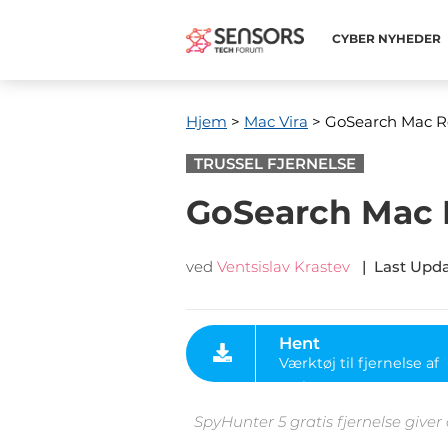
CYBER ​​NYHEDER
Hjem
>
Mac Vira
> GoSearch Mac Re
TRUSSEL FJERNELSE
GoSearch Mac R
ved
Ventsislav Krastev
|
Last Upd
Hent
Værktøj til fjernelse af
malware
SpyHunter 5 gratis fjernelse giver