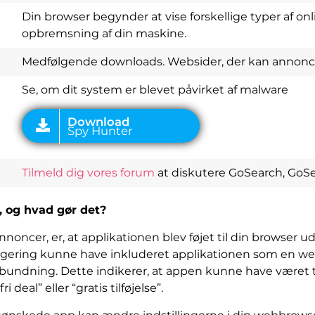
Din browser begynder at vise forskellige typer af onl
Download
Spy Hunter
opbremsning af din maskine.
Medfølgende downloads. Websider, der kan annonc
Se, om dit system er blevet påvirket af malware
Tilmeld dig vores forum
at diskutere GoSearch, GoS
, og hvad gør det?
nnoncer, er, at applikationen blev føjet til din browser u
gering kunne have inkluderet applikationen som en w
undning. Dette indikerer, at appen kunne have været tilf
eal” eller “gratis tilføjelse”.