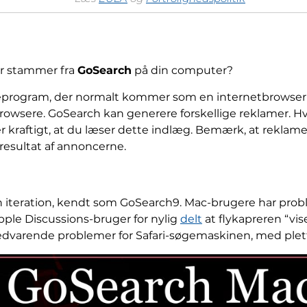
er stammer fra
GoSearch
på din computer?
eprogram, der normalt kommer som en internetbrowser
browsere. GoSearch kan generere forskellige reklamer. H
r kraftigt, at du læser dette indlæg. Bemærk, at reklamer,
resultat af annoncerne.
 iteration, kendt som GoSearch9. Mac-brugere har prob
ple Discussions-bruger for nylig
delt
at flykapreren “vis
 vedvarende problemer for Safari-søgemaskinen, med plet