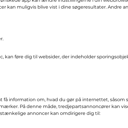
n uønskede app kan ændre indstillingerne i din webbrowse
er kan muligvis blive vist i dine søgeresultater. Andre a
r.
, kan føre dig til websider, der indeholder sporingsobje
at få information om, hvad du gør på internettet, såsom 
gmærker. På denne måde, tredjepartsannoncører kan vis
tænkelige annoncer kan omdirigere dig til: