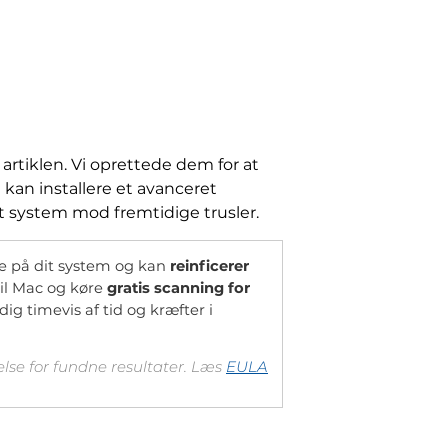
r artiklen. Vi oprettede dem for at
 kan installere et avanceret
t system mod fremtidige trusler.
TILBUD
e på dit system og kan
reinficerer
til Mac og køre
gratis scanning for
dig timevis af tid og kræfter i
else for fundne resultater. Læs
EULA