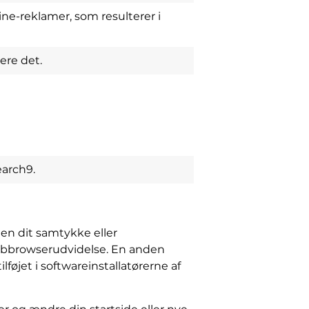
ine-reklamer, som resulterer i
ere det.
earch9.
den dit samtykke eller
ebbrowserudvidelse. En anden
øjet i softwareinstallatørerne af