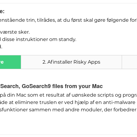
e:
tående trin, tilrådes, at du først skal gøre følgende fo
 værste sker.
 disse instruktioner om standy.
.
re
2. Afinstaller Risky Apps
Hent
SpyHunter til Mac
GoSearch,
GoSearch9 files from your Mac
r på din Mac som et resultat af uønskede scripts og pr
e at eliminere truslen er ved hjælp af en anti-malware
dsfunktioner sammen med andre moduler, der forbedrer 