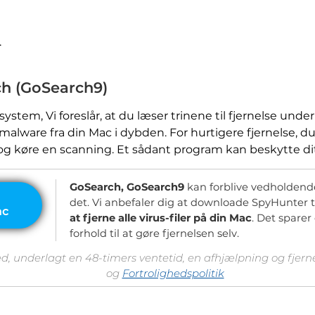
.
ch (GoSearch9)
 system, Vi foreslår, at du læser trinene til fjernelse unde
alware fra din Mac i dybden. For hurtigere fjernelse, du
 og køre en scanning. Et sådant program kan beskytte di
GoSearch, GoSearch9
kan forblive vedholdend
det. Vi anbefaler dig at downloade SpyHunter 
at fjerne alle virus-filer på din Mac
. Det sparer 
forhold til at gøre fjernelsen selv.
ed, underlagt en 48-timers ventetid, en afhjælpning og fjern
og
Fortrolighedspolitik