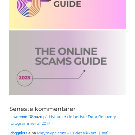
Seneste kommentarer
Lawrence DSouza
på
Hvilke er de bedste Data Recovery
programmer af 2017
doggirlcutie
på
Playmypc.com – Er det sikkert? [løst]