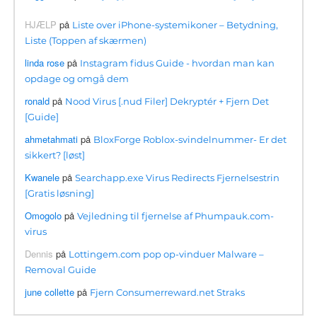
HJÆLP
på
Liste over iPhone-systemikoner – Betydning,
Liste (Toppen af ​​skærmen)
linda rose
på
Instagram fidus Guide - hvordan man kan
opdage og omgå dem
ronald
på
Nood Virus [.nud Filer] Dekryptér + Fjern Det
[Guide]
ahmetahmati
på
BloxForge Roblox-svindelnummer- Er det
sikkert? [løst]
Kwanele
på
Searchapp.exe Virus Redirects Fjernelsestrin
[Gratis løsning]
Omogolo
på
Vejledning til fjernelse af Phumpauk.com-
virus
Dennis
på
Lottingem.com pop op-vinduer Malware –
Removal Guide
june collette
på
Fjern Consumerreward.net Straks