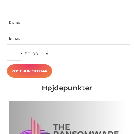
×
three
=
9
Højdepunkter