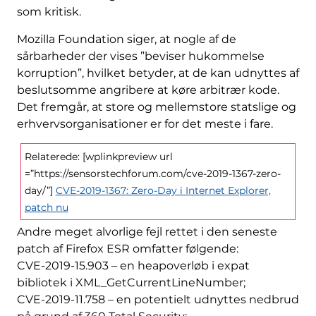
som kritisk.
Mozilla Foundation siger, at nogle af de
sårbarheder der vises ”beviser hukommelse
korruption”, hvilket betyder, at de kan udnyttes af
beslutsomme angribere at køre arbitrær kode.
Det fremgår, at store og mellemstore statslige og
erhvervsorganisationer er for det meste i fare.
Relaterede: [wplinkpreview url
=”https://sensorstechforum.com/cve-2019-1367-zero-
day/”]
CVE-2019-1367: Zero-Day i Internet Explorer,
patch nu
Andre meget alvorlige fejl rettet i den seneste
patch af Firefox ESR omfatter følgende:
CVE-2019-15.903 – en heapoverløb i expat
bibliotek i XML_GetCurrentLineNumber;
CVE-2019-11.758 – en potentielt udnyttes nedbrud