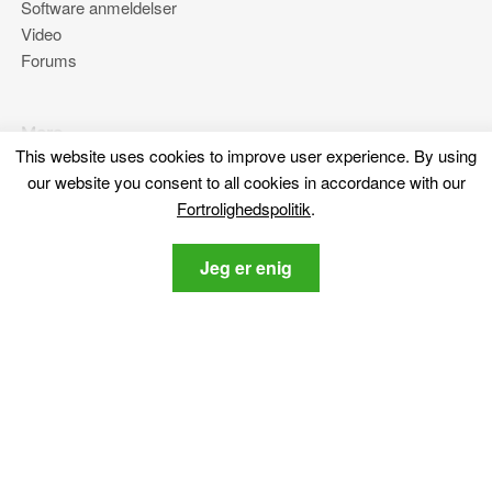
Software anmeldelser
Video
Forums
Mere
This website uses cookies to improve user experience
.
By using
Om os
our website you consent to all cookies in accordance with our
Fortrolighedspolitik
Fortrolighedspolitik
.
Kontakt os
Jeg er enig
Bliv hængende
Tilmeld dig vores nyhedsbrev om de nyeste cybersikkerhed
og tech-relaterede nyheder.
Fortrolighedspolitik
Jeg accepterer SensorsTechForum