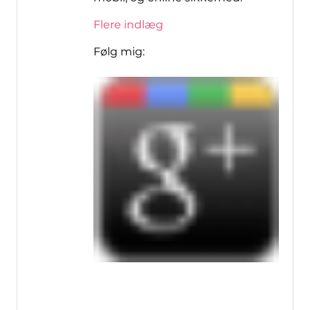
Flere indlæg
Følg mig: