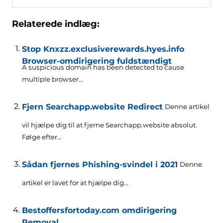
Relaterede indlæg:
Stop Knxzz.exclusiverewards.hyes.info
Browser-omdirigering fuldstændigt
A suspicious domain has been detected to cause
multiple browser..
.
Fjern Searchapp.website Redirect
Denne artikel
vil hjælpe dig til at fjerne Searchapp.website absolut.
Følge efter...
Sådan fjernes Phishing-svindel i 2021
Denne
artikel er lavet for at hjælpe dig...
Bestoffersfortoday.com omdirigering
Removal