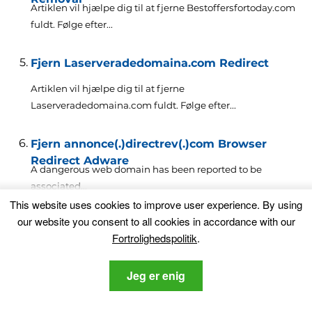
Artiklen vil hjælpe dig til at fjerne Bestoffersfortoday.com
fuldt. Følge efter...
Fjern Laserveradedomaina.com Redirect
Artiklen vil hjælpe dig til at fjerne
Laserveradedomaina.com fuldt. Følge efter...
Fjern annonce(.)directrev(.)com Browser
Redirect Adware
A dangerous web domain has been reported to be
associated..
.
This website uses cookies to improve user experience
.
By using
our website you consent to all cookies in accordance with our
Fjern Content.olaldo.com Browser
Fortrolighedspolitik
.
omdirigering
At se Content.olaldo.com omdirigering i dine browsere?
Content.olaldo.com is a suspicious..
.
Jeg er enig
Fjern Ividi(.)org Browser Redirect Helt
En ny