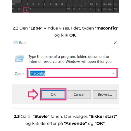
2.2 Den "
Løbe
" Vindue vises. I det, typen "
msconfig
"
og klik
OK
.
2.3
Gå til
"Støvle"
fanen. Der vælges
"Sikker start"
og klik derefter på
"Anvende"
og
"OK"
.