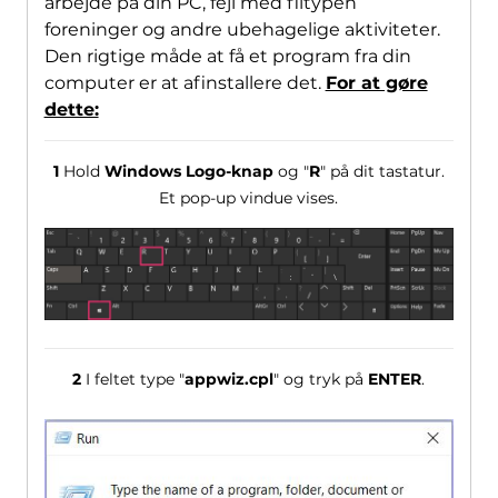
arbejde på din PC, fejl med filtypen
foreninger og andre ubehagelige aktiviteter.
Den rigtige måde at få et program fra din
computer er at afinstallere det.
For at gøre
dette:
1
Hold
Windows Logo-knap
og "
R
" på dit tastatur.
Et pop-up vindue vises.
2
I feltet type "
appwiz.cpl
" og tryk på
ENTER
.