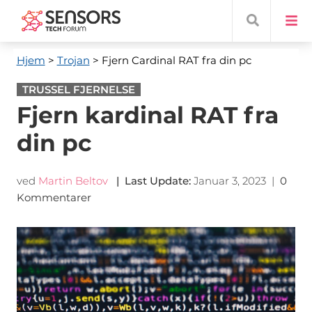
Hjem
>
Trojan
> Fjern Cardinal RAT fra din pc
TRUSSEL FJERNELSE
Fjern kardinal RAT fra
din pc
ved
Martin Beltov
|
Last Update
:
Januar 3, 2023
|
0
Kommentarer