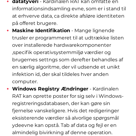
datatyveri
- Kardinalen RAT kan omfatte en
informationsindsamling evne, som er i stand til
at erhverve data, ca direkte afsløre identiteten
på offeret brugere.
Maskine Identifikation
- Mange lignende
trusler er programmeret til at udtrække listen
over installerede hardwarekomponenter
,specifik operativsystemmiljø værdier og
brugernes settngs som derefter behandles af
en særlig algoritme, der vil udsende et unikt
infektion id, der skal tildeles hver anden
computer.
Windows Registry Ændringer
- Kardinalen
RAT kan oprette poster for sig selv i Windows-
registreringsdatabasen, der kan gøre sin
fjernelse vanskeligere. Hvis det redigeringer
eksisterende værdier så alvorlige spørgsmål
ydeevne kan opstå. Tab af data og fejl er en
almindelig bivirkning af denne operation.