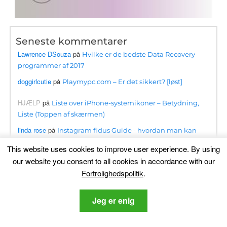
Seneste kommentarer
Lawrence DSouza
på
Hvilke er de bedste Data Recovery
programmer af 2017
doggirlcutie
på
Playmypc.com – Er det sikkert? [løst]
HJÆLP
på
Liste over iPhone-systemikoner – Betydning,
Liste (Toppen af ​​skærmen)
linda rose
på
Instagram fidus Guide - hvordan man kan
opdage og omgå dem
This website uses cookies to improve user experience
.
By using
ronald
på
Nood Virus [.nud Filer] Dekryptér + Fjern Det
our website you consent to all cookies in accordance with our
[Guide]
Fortrolighedspolitik
.
ahmetahmati
på
BloxForge Roblox-svindelnummer- Er det
sikkert? [løst]
Jeg er enig
Kwanele
på
Searchapp.exe Virus Redirects Fjernelsestrin
[Gratis løsning]