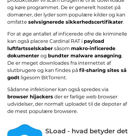
produktsider vil scam brugerne til at downloade
og køre programmet. De er generelt hostet på
domæner, der lyder som populære kilder og kan
omfatte
selvsignerede sikkerhedscertifikater
.
For at øge antallet af inficerede ofre de kriminelle
kan også placere Cardinal RAT i
payload
luftfartsselskaber
såsom
makro-inficerede
dokumenter
og
bundter malware ansøgning
.
De er meget downloades fra internettet af
slutbrugere og kan findes på
fil-sharing sites så
godt
ligesom BitTorrent.
Sådanne infektioner kan også spredes via
browser hijackers
der er farlige web browser
udvidelser, der normalt uploadet til de depoter af
de mest populære browsere.
SLoad - hvad betyder det