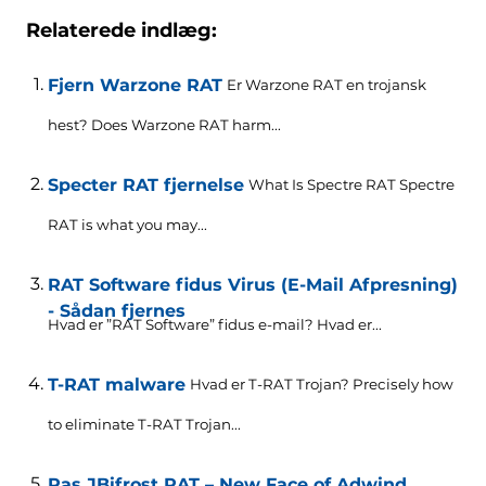
Relaterede indlæg:
Fjern Warzone RAT
Er Warzone RAT en trojansk
hest?
Does Warzone RAT harm..
.
Specter RAT fjernelse
What Is Spectre RAT Spectre
RAT is what you may..
.
RAT Software fidus Virus (E-Mail Afpresning)
- Sådan fjernes
Hvad er ”RAT Software” fidus e-mail? Hvad er...
T-RAT malware
Hvad er T-RAT Trojan?
Precisely how
to eliminate T-RAT Trojan..
.
Pas JBifrost RAT – New Face of Adwind