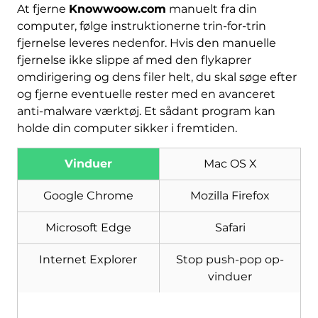
At fjerne
Knowwoow.com
manuelt fra din
computer, følge instruktionerne trin-for-trin
fjernelse leveres nedenfor. Hvis den manuelle
fjernelse ikke slippe af med den flykaprer
omdirigering og dens filer helt, du skal søge efter
og fjerne eventuelle rester med en avanceret
anti-malware værktøj. Et sådant program kan
holde din computer sikker i fremtiden.
Vinduer
Mac OS X
Hent
Værktøj til fjernelse af
Google Chrome
Mozilla Firefox
malware
Microsoft Edge
Safari
Internet Explorer
Stop push-pop op-
vinduer