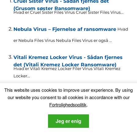
Cruel Sister Virus - Sådan fjernes det
(Grusom søster Ransomware)
Hvad er Cruel Sister Files Virus Cruel Sister Files Virus...
Nebula Virus – Fjernelse af ransomware
Hvad
er Nebula Files Virus Nebula Files Virus er også ...
Vitali Kremez Locker Virus - Sådan fjernes
det (Vitali Kremez Locker Ransomware)
Hvad er Vitali Kremez Locker Filer Virus Vitali Kremez
Locker...
This website uses cookies to improve user experience
.
By using
Waldo Virus - hvordan du fjerner det (Waldo
our website you consent to all cookies in accordance with our
Ransomware)
Fortrolighedspolitik
.
Hvad er Waldo Files Virus Waldo Files Virus er også ...
Jeg er enig
PUA.Malware Crusher – Hvad er det, og
hvordan du fjerner det Helt
Denne artikel er oprettet for at forklare, hvad....