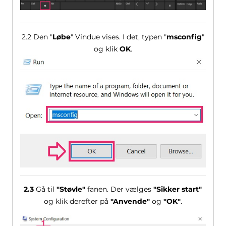
2.2 Den "
Løbe
" Vindue vises. I det, typen "
msconfig
"
og klik
OK
.
2.3
Gå til
"Støvle"
fanen. Der vælges
"Sikker start"
og klik derefter på
"Anvende"
og
"OK"
.