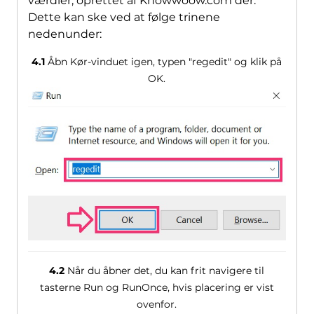
værdier, oprettet af Knowwoow.com der.
Dette kan ske ved at følge trinene
nedenunder:
4.1
Åbn Kør-vinduet igen, typen "regedit" og klik på
OK.
4.2
Når du åbner det, du kan frit navigere til
tasterne Run og RunOnce, hvis placering er vist
ovenfor.