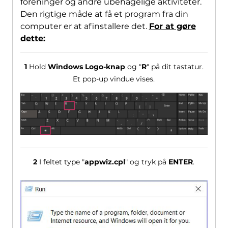
foreninger og andre ubehagelige aktiviteter.
Den rigtige måde at få et program fra din
computer er at afinstallere det.
For at gøre
dette:
1
Hold
Windows Logo-knap
og "
R
" på dit tastatur.
Et pop-up vindue vises.
2
I feltet type "
appwiz.cpl
" og tryk på
ENTER
.