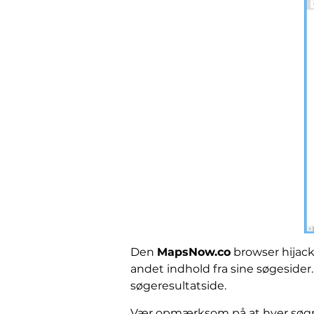
Den
MapsNow.co
browser hijack
andet indhold fra sine søgesider.
søgeresultatside.
Vær opmærksom på at hver søgning