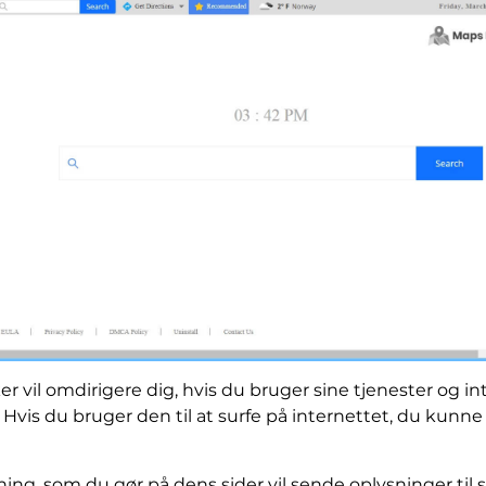
er vil omdirigere dig, hvis du bruger sine tjenester og 
 Hvis du bruger den til at surfe på internettet, du kunne f
, som du gør på dens sider vil sende oplysninger til s