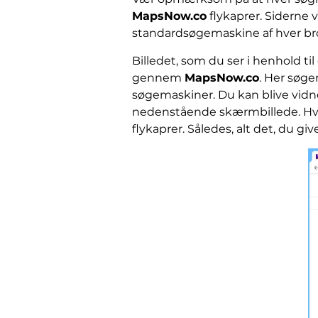
MapsNow.co
flykaprer. Siderne 
standardsøgemaskine af hver brow
Billedet, som du ser i henhold ti
gennem
MapsNow.co
. Her søge
søgemaskiner. Du kan blive vidne
nedenstående skærmbillede. Hver f
flykaprer. Således, alt det, du g