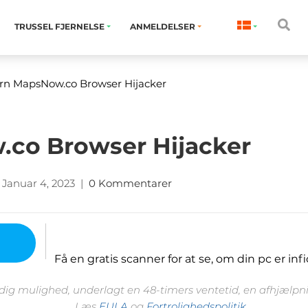
TRUSSEL FJERNELSE
ANMELDELSER
rn MapsNow.co Browser Hijacker
.co Browser Hijacker
Januar 4, 2023
|
0 Kommentarer
Få en gratis scanner for at se, om din pc er infi
 dig mulighed, underlagt en 48-timers ventetid, en afhjælpnin
Læs
EULA
og
Fortrolighedspolitik