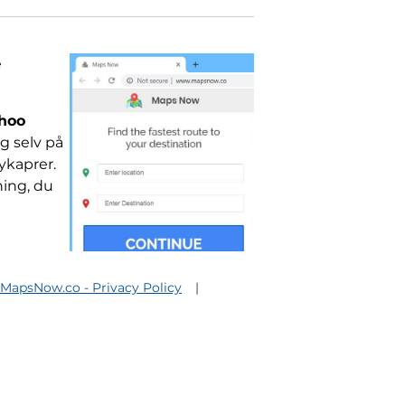
e
hoo
g selv på
ykaprer.
ning, du
MapsNow.co - Privacy Policy