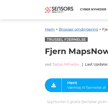
CYBER ​​NYHEDER
Hjem
>
Browser omdirigering
> Fje
TRUSSEL FJERNELSE
Fjern MapsNow
ved
Tsetso Mihailov
|
Last Update
:
Hent
Værktøj til fjernelse af
malware
SpyHunter 5 gratis fjernelse giver