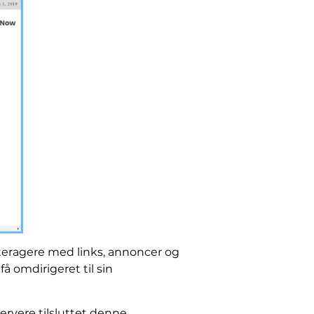
interagere med links, annoncer og
å omdirigeret til sin
ervere tilsluttet denne