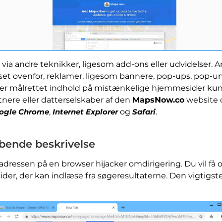
via andre teknikker, ligesom add-ons eller udvidelser. 
et ovenfor, reklamer, ligesom bannere, pop-ups, pop-und
 målrettet indhold på mistænkelige hjemmesider kunne 
ere eller datterselskaber af den
MapsNow.co
website o
ogle Chrome
,
Internet Explorer
og
Safari
.
bende beskrivelse
ressen på en browser hijacker omdirigering. Du vil få o
g sider, der kan indlæse fra søgeresultaterne. Den vigti