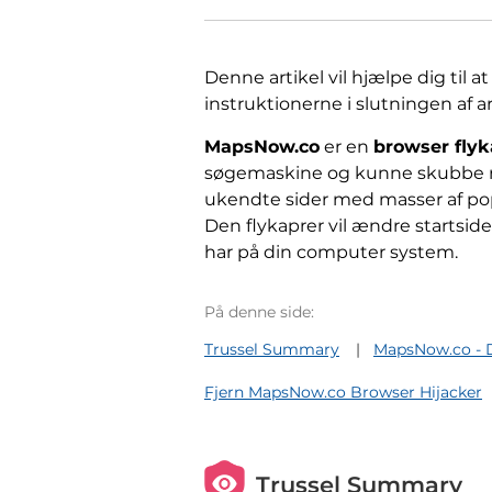
Denne artikel vil hjælpe dig til at
instruktionerne i slutningen af ​​ar
MapsNow.co
er en
browser flyk
søgemaskine og kunne skubbe rek
ukendte sider med masser af po
Den flykaprer vil ændre startside
har på din computer system.
På denne side:
Trussel Summary
MapsNow.co - D
Fjern MapsNow.co Browser Hijacker
Trussel Summary