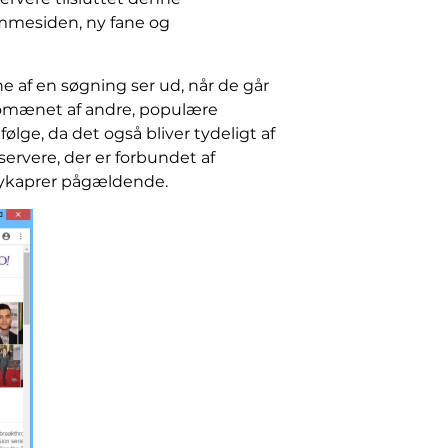
emmesiden, ny fane og
ne af en søgning ser ud, når de går
domænet af andre, populære
lge, da det også bliver tydeligt af
servere, der er forbundet af
 flykaprer pågældende.