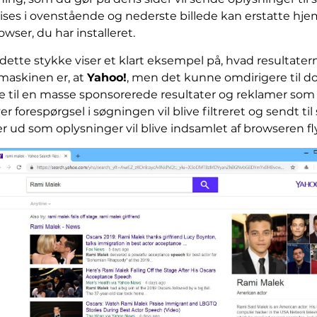
vises i ovenstående og nederste billede kan erstatte hj
ser, du har installeret.
l dette stykke viser et klart eksempel på, hvad resultater
maskinen er, at
Yahoo!
, men det kunne omdirigere til 
 til en masse sponsorerede resultater og reklamer som fø
orespørgsel i søgningen vil blive filtreret og sendt til 
iver ud som oplysninger vil blive indsamlet af browseren