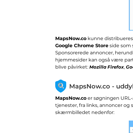
MapsNow.co
kunne distribueres 
Google Chrome Store
side som s
Sponsorerede annoncer, herunder
hjemmesider kan også være partn
blive påvirket:
Mozilla Firefox
,
Go
MapsNow.co - uddy
MapsNow.co
er søgningen URL-ad
tjenester, fra links, annoncer o
skærmbilledet nedenfor: